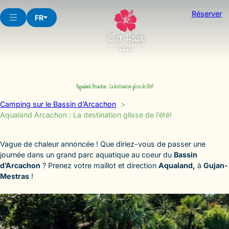
Aller
Réserver
au
FR
contenu
Aqualand Arcachon : La destination glisse de l’été!
Camping sur le Bassin d’Arcachon
Aqualand Arcachon : La destination glisse de l’été!
Vague de chaleur annoncée ! Que diriez-vous de passer une
journée dans un grand parc aquatique au coeur du
Bassin
d’Arcachon
? Prenez votre maillot et direction
Aqualand,
à
Gujan-
Mestras
!