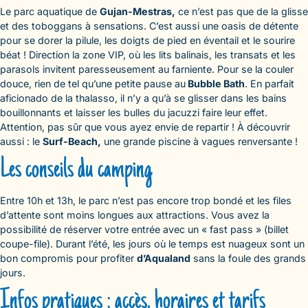
Le parc aquatique de
Gujan-Mestras,
ce n’est pas que de la glisse
et des toboggans à sensations. C’est aussi une oasis de détente
pour se dorer la pilule, les doigts de pied en éventail et le sourire
béat ! Direction la zone VIP, où les lits balinais, les transats et les
parasols invitent paresseusement au farniente. Pour se la couler
douce, rien de tel qu’une petite pause au
Bubble Bath
. En parfait
aficionado de la thalasso, il n’y a qu’à se glisser dans les bains
bouillonnants et laisser les bulles du jacuzzi faire leur effet.
Attention, pas sûr que vous ayez envie de repartir ! À découvrir
aussi : le
Surf-Beach,
une grande piscine à vagues renversante !
Les conseils du camping
Entre 10h et 13h, le parc n’est pas encore trop bondé et les files
d’attente sont moins longues aux attractions. Vous avez la
possibilité de réserver votre entrée avec un « fast pass » (billet
coupe-file). Durant l’été, les jours où le temps est nuageux sont un
bon compromis pour profiter
d’Aqualand
sans la foule des grands
jours.
Infos pratiques : accès, horaires et tarifs