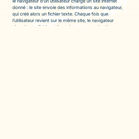
le navigateur d’un utilisateur charge un site internet
donné : le site envoie des informations au navigateur,
qui créé alors un fichier texte. Chaque fois que
l’utilisateur revient sur le même site, le navigateur
récupère ce fichier et l’envoie au serveur du site
internet.
On peut distinguer deux types de cookies, qui n’ont
pas les mêmes finalités : les cookies techniques et les
cookies publicitaires :
Nous utilisons des cookies techniques et des cookies
publicitaires.
Nous utilisons Google Analytics qui est un outil
statistique d’analyse d’audience qui génère un cookie
permettant de mesurer le nombre de visites , le
nombre de pages vues et l’activité des visiteurs. Votre
adresse IP est également collectée pour déterminer la
ville depuis laquelle vous vous connectez.
Nous vous rappelons à toutes fins utiles qu’il vous est
possible de vous opposer au dépôt de cookies
techniques et publicitaires en configurant votre
navigateur. Retrouvez plus d’informations sur
l’utilisation des cookies sur le site de la CNIL