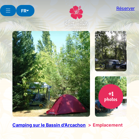
Aller
Réserver
au
FR
contenu
+1
photos
Camping sur le Bassin d’Arcachon
Emplacement