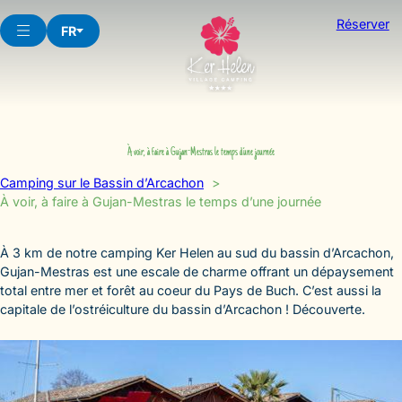
Aller
Réserver
au
FR
contenu
À voir, à faire à Gujan-Mestras le temps d’une journée
Camping sur le Bassin d’Arcachon
À voir, à faire à Gujan-Mestras le temps d’une journée
À 3 km de notre camping Ker Helen au sud du bassin d’Arcachon,
Gujan-Mestras est une escale de charme offrant un dépaysement
total entre mer et forêt au coeur du Pays de Buch. C’est aussi la
capitale de l’ostréiculture du bassin d’Arcachon ! Découverte.