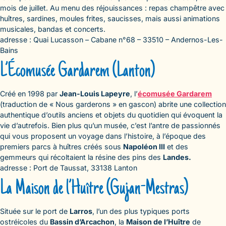
mois de juillet. Au menu des réjouissances : repas champêtre avec
huîtres, sardines, moules frites, saucisses, mais aussi animations
musicales, bandas et concerts.
adresse : Quai Lucasson – Cabane n°68 – 33510 – Andernos-Les-
Bains
L’Écomusée Gardarem (Lanton)
Créé en 1998 par
Jean-Louis Lapeyre
, l’
écomusée Gardarem
(traduction de « Nous garderons » en gascon) abrite une collection
authentique d’outils anciens et objets du quotidien qui évoquent la
vie d’autrefois. Bien plus qu’un musée, c’est l’antre de passionnés
qui vous proposent un voyage dans l’histoire, à l’époque des
premiers parcs à huîtres créés sous
Napoléon III
et des
gemmeurs qui récoltaient la résine des pins des
Landes.
adresse : Port de Taussat, 33138 Lanton
La Maison de l’Huître (Gujan-Mestras)
Située sur le port de
Larros
, l’un des plus typiques ports
ostréicoles du
Bassin d’Arcachon
, la
Maison de l’Huître
de