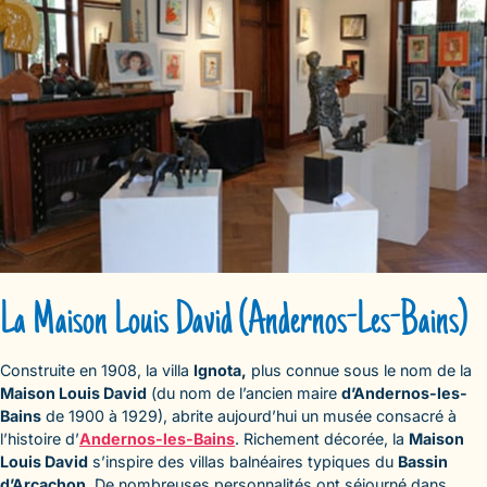
La Maison Louis David (Andernos-Les-Bains)
Construite en 1908, la villa
Ignota,
plus connue sous le nom de la
Maison Louis David
(du nom de l’ancien maire
d’Andernos-les-
Bains
de 1900 à 1929), abrite aujourd’hui un musée consacré à
l’histoire d’
Andernos-les-Bains
. Richement décorée, la
Maison
Louis David
s’inspire des villas balnéaires typiques du
Bassin
d’Arcachon
. De nombreuses personnalités ont séjourné dans