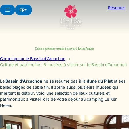
Aller
Réserver
au
FR
contenu
Culture et patrimoine : 6 musées à visiter sur le Bassin d’Arcachon
Camping sur le Bassin d’Arcachon
Culture et patrimoine : 6 musées à visiter sur le Bassin d’Arcachon
Le
Bassin d’Arcachon
ne se résume pas à la
dune du Pilat
et ses
belles plages de sable fin. Il abrite aussi plusieurs musées qui
méritent le détour. Voici une sélection de lieux culturels et
patrimoniaux à visiter lors de votre séjour au camping Le Ker
Helen.