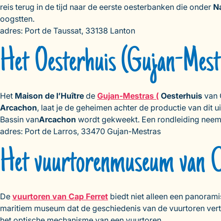
reis terug in de tijd naar de eerste oesterbanken die onder
Na
oogstten.
adres: Port de Taussat, 33138 Lanton
Het Oesterhuis (Gujan-Mest
Het
Maison de l’Huître
de
Gujan-Mestras (
Oesterhuis
van 
Arcachon
, laat je de geheimen achter de productie van dit u
Bassin van
Arcachon
wordt gekweekt. Een rondleiding neemt
adres: Port de Larros, 33470 Gujan-Mestras
Het vuurtorenmuseum van C
De
vuurtoren van Cap Ferret
biedt niet alleen een panorami
maritiem museum dat de geschiedenis van de vuurtoren vert
het optische mechanisme van een vuurtoren.