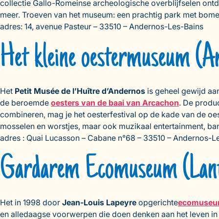
collectie Gallo-Romeinse archeologische overblijfselen ont
meer. Troeven van het museum: een prachtig park met bomen e
adres: 14, avenue Pasteur – 33510 – Andernos-Les-Bains
Het kleine oestermuseum (A
Het
Petit Musée de l’Huître d’Andernos
is geheel gewijd aan
de beroemde
oesters van de baai van Arcachon
. De produ
combineren, mag je het oesterfestival op de kade van de oest
mosselen en worstjes, maar ook muzikaal entertainment, ba
adres : Quai Lucasson – Cabane n°68 – 33510 – Andernos-L
Gardarem Ecomuseum (Lan
Het in 1998 door
Jean-Louis Lapeyre
opgerichte
ecomuseu
en alledaagse voorwerpen die doen denken aan het leven in v