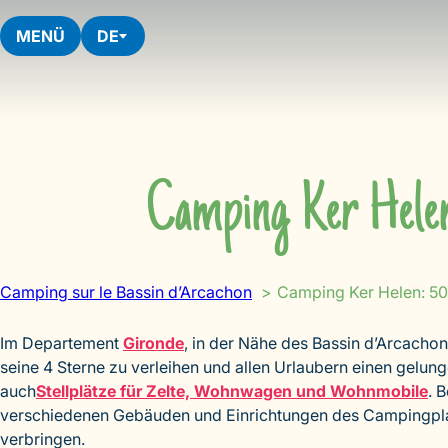
Skip
to
MENÜ
DE
content
Camping Ker Hele
Camping sur le Bassin d’Arcachon
Camping Ker Helen: 5
Im Departement
Gironde
, in der Nähe des Bassin d’Arcacho
seine 4 Sterne zu verleihen und allen Urlaubern einen gelu
auch
Stellplätze für Zelte, Wohnwagen und Wohnmobile
. 
verschiedenen Gebäuden und Einrichtungen des Campingpl
verbringen.