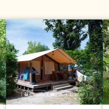
4/5 pers.
2 ch.
30 m²