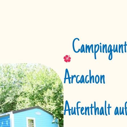
Campingunte
Arcachon
Aufenthalt au