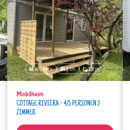
4/5 pers.
2 ch.
28 m²
Mobilheim
COTTAGE RIVIÈRA – 4/5 PERSONEN 2
ZIMMER