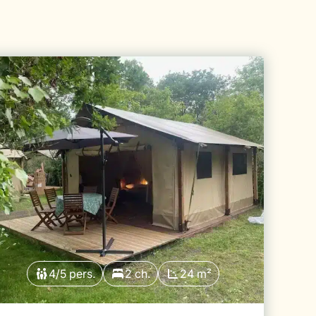
4/5 pers.
2 ch.
24 m²