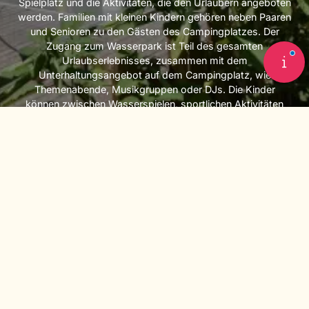
Spielplatz und die Aktivitäten, die den Urlaubern angeboten
werden. Familien mit kleinen Kindern gehören neben Paaren
und Senioren zu den Gästen des Campingplatzes. Der
Zugang zum Wasserpark ist Teil des gesamten
Urlaubserlebnisses, zusammen mit dem
Unterhaltungsangebot auf dem Campingplatz, wie
Themenabende, Musikgruppen oder DJs. Die Kinder
können zwischen Wasserspielen, sportlichen Aktivitäten
und Ruhezeiten wechseln.
Baderegeln und
+33
Rahmenbedingungen für den
(0)5
56
66
Campingplatz