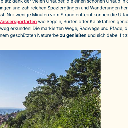
atz dank der vielen Urlauber, die einen schönen Urlaub in 
ungen und zahlreichen Spaziergängen und Wanderungen herr
sst. Nur wenige Minuten vom Strand entfernt können die U
assersportarten
wie Segeln, Surfen oder Kajakfahren gen
eweg erkunden! Die markierten Wege, Radwege und Pfade, d
inem geschützten Naturerbe
zu genießen
und sich dabei fit z