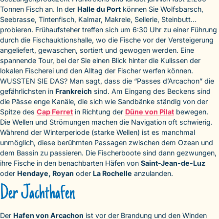
Tonnen Fisch an. In der
Halle du Port
können Sie Wolfsbarsch,
Seebrasse, Tintenfisch, Kalmar, Makrele, Sellerie, Steinbutt…
probieren. Frühaufsteher treffen sich um 6:30 Uhr zu einer Führung
durch die Fischauktionshalle, wo die Fische vor der Versteigerung
angeliefert, gewaschen, sortiert und gewogen werden. Eine
spannende Tour, bei der Sie einen Blick hinter die Kulissen der
lokalen Fischerei und den Alltag der Fischer werfen können.
WUSSTEN SIE DAS? Man sagt, dass die “Passes d’Arcachon” die
gefährlichsten in
Frankreich
sind. Am Eingang des Beckens sind
die Pässe enge Kanäle, die sich wie Sandbänke ständig von der
Spitze des
Cap Ferret
in Richtung der
Düne von Pilat
bewegen.
Die Wellen und Strömungen machen die Navigation oft schwierig.
Während der Winterperiode (starke Wellen) ist es manchmal
unmöglich, diese berühmten Passagen zwischen dem Ozean und
dem Bassin zu passieren. Die Fischerboote sind dann gezwungen,
ihre Fische in den benachbarten Häfen von
Saint-Jean-de-Luz
oder
Hendaye, Royan
oder
La Rochelle
anzulanden.
Der Jachthafen
Der
Hafen von Arcachon
ist vor der Brandung und den Winden