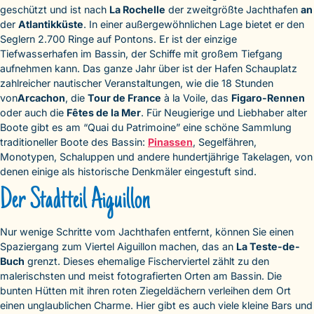
geschützt und ist nach
La Rochelle
der zweitgrößte Jachthafen
an
der
Atlantikküste
. In einer außergewöhnlichen Lage bietet er den
Seglern 2.700 Ringe auf Pontons. Er ist der einzige
Tiefwasserhafen im Bassin, der Schiffe mit großem Tiefgang
aufnehmen kann. Das ganze Jahr über ist der Hafen Schauplatz
zahlreicher nautischer Veranstaltungen, wie die 18 Stunden
von
Arcachon
, die
Tour de France
à la Voile, das
Figaro-Rennen
oder auch die
Fêtes de la Mer
. Für Neugierige und Liebhaber alter
Boote gibt es am “Quai du Patrimoine” eine schöne Sammlung
traditioneller Boote des Bassin:
Pinassen
, Segelfähren,
Monotypen, Schaluppen und andere hundertjährige Takelagen, von
denen einige als historische Denkmäler eingestuft sind.
Der Stadtteil Aiguillon
Nur wenige Schritte vom Jachthafen entfernt, können Sie einen
Spaziergang zum Viertel Aiguillon machen, das an
La Teste-de-
Buch
grenzt. Dieses ehemalige Fischerviertel zählt zu den
malerischsten und meist fotografierten Orten am Bassin. Die
bunten Hütten mit ihren roten Ziegeldächern verleihen dem Ort
einen unglaublichen Charme. Hier gibt es auch viele kleine Bars und