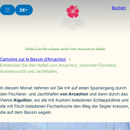
Skip
Buchen
to
DE
content
Entdecken Sie den Hafen von Arcachon, zwischen Fischerei, Austernzucht und Jachthafen.
Camping sur le Bassin d’Arcachon
Entdecken Sie den Hafen von Arcachon, zwischen Fischerei,
Austernzucht und Jachthafen.
In diesem Monat nehmen wir Sie mit auf einen Spaziergang durch
den Fischerei- und Jachthafen
von Arcachon
und dann durch das
Viertel
Aiguillon
, wo die mit Austern beladenen Schleppkähne und
die mit Fisch beladenen Fischerboote den Weg der Segler kreuzen,
die auf dem Bassin segeln.