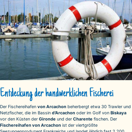
Entdeckung der handwerklichen Fischerei
Der Fischereihafen
von Arcachon
beherbergt etwa 30 Trawler und
Netzfischer, die im Bassin
d’Arcachon
oder im Golf von
Biskaya
vor den Küsten der
Gironde
und der
Charente
fischen. Der
Fischereihafen von Arcachon
ist der viertgrößte
Seezungenproduzent Frankreichs und landet jährlich fast 2.200