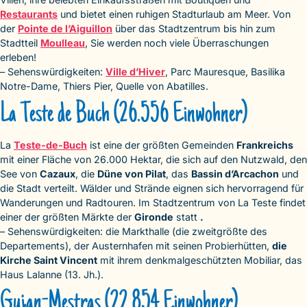
Restaurants
und bietet einen ruhigen Stadturlaub am Meer. Von
der
Pointe de l’Aiguillon
über das Stadtzentrum bis hin zum
Stadtteil
Moulleau
, Sie werden noch viele Überraschungen
erleben!
– Sehenswürdigkeiten:
Ville d’Hiver
, Parc Mauresque, Basilika
Notre-Dame, Thiers Pier, Quelle von Abatilles.
La Teste de Buch (26.556 Einwohner)
La
Teste-de-Buch
ist eine der größten Gemeinden
Frankreichs
mit einer Fläche von 26.000 Hektar, die sich auf den Nutzwald, den
See von
Cazaux
, die
Düne von Pilat
, das
Bassin d’Arcachon
und
die Stadt verteilt. Wälder und Strände eignen sich hervorragend für
Wanderungen und Radtouren. Im Stadtzentrum von La Teste findet
einer der größten Märkte der
Gironde
statt
.
– Sehenswürdigkeiten: die Markthalle (die zweitgrößte des
Departements), der Austernhafen mit seinen Probierhütten,
die
Kirche Saint Vincent
mit ihrem denkmalgeschützten Mobiliar, das
Haus Lalanne (13. Jh.).
Gujan-Mestras (22.854 Einwohner)