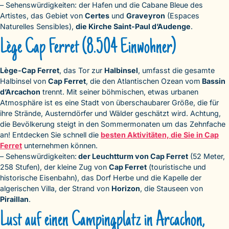
– Sehenswürdigkeiten: der Hafen und die Cabane Bleue des
Artistes, das Gebiet von
Certes
und
Graveyron
(Espaces
Naturelles Sensibles),
die Kirche Saint-Paul d’Audenge
.
Lège Cap Ferret (8.504 Einwohner)
Lège-Cap Ferret
, das Tor zur
Halbinsel
, umfasst die gesamte
Halbinsel von
Cap Ferret
, die den Atlantischen Ozean vom
Bassin
d’Arcachon
trennt. Mit seiner böhmischen, etwas urbanen
Atmosphäre ist es eine Stadt von überschaubarer Größe, die für
ihre Strände, Austerndörfer und Wälder geschätzt wird. Achtung,
die Bevölkerung steigt in den Sommermonaten um das Zehnfache
an! Entdecken Sie schnell die
besten Aktivitäten, die Sie in Cap
Ferret
unternehmen können.
– Sehenswürdigkeiten:
der Leuchtturm von Cap Ferret
(52 Meter,
258 Stufen), der kleine Zug von
Cap Ferret
(touristische und
historische Eisenbahn), das Dorf Herbe und die Kapelle der
algerischen Villa, der Strand von
Horizon
, die Stauseen von
Piraillan
.
Lust auf einen Campingplatz in Arcachon,