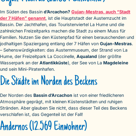
Im Süden des Bassin
d’Arcachon?
Gujan-Mestras, auch “Stadt
der 7 Häfen” genannt
, ist die Hauptstadt der Austernzucht im
Bassin. Der Jachthafen, das Touristenviertel La Hume und die
zahlreichen Freizeitparks machen die Stadt zu einem Muss für
Familien. Nutzen Sie den Küstenpfad für einen berauschenden und
jodhaltigen Spaziergang entlang der 7 Häfen von
Gujan-Mestras
.
– Sehenswürdigkeiten: das Austernmuseum, der Strand von La
Hume, der Freizeitpark La Coccinelle,
Aqualand
(der größte
Wasserpark an der
Atlantikküste
), der See von La
Magdeleine
und sein Mini-Piratenhafen.
Die Städte im Norden des Beckens
Der Norden des
Bassin d’Arcachon
ist von einer friedlicheren
Atmosphäre geprägt, mit kleinen Küstenstädten und ruhigen
Stränden. Aber glauben Sie nicht, dass dieser Teil des Beckens
verschlafen ist, das Gegenteil ist der Fall!
Andernos (12.569 Einwohner)