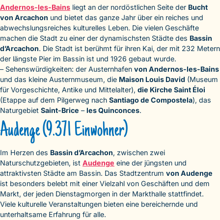
Andernos-les-Bains
liegt an der nordöstlichen Seite der
Bucht
von Arcachon
und bietet das ganze Jahr über ein reiches und
abwechslungsreiches kulturelles Leben. Die vielen Geschäfte
machen die Stadt zu einer der dynamischsten Städte des
Bassin
d’Arcachon
. Die Stadt ist berühmt für ihren Kai, der mit 232 Metern
der längste Pier im Bassin ist und 1926 gebaut wurde.
– Sehenswürdigkeiten: der Austernhafen
von Andernos-les-Bains
und das kleine Austernmuseum, die
Maison Louis David
(Museum
für Vorgeschichte, Antike und Mittelalter),
die Kirche Saint Éloi
(Etappe auf dem Pilgerweg nach
Santiago de Compostela
), das
Naturgebiet
Saint-Brice
–
les Quinconces
.
Audenge (9.371 Einwohner)
Im Herzen des
Bassin d’Arcachon
, zwischen zwei
Naturschutzgebieten, ist
Audenge
eine der jüngsten und
attraktivsten Städte am Bassin. Das Stadtzentrum
von Audenge
ist besonders belebt mit einer Vielzahl von Geschäften und dem
Markt, der jeden Dienstagmorgen in der Markthalle stattfindet.
Viele kulturelle Veranstaltungen bieten eine bereichernde und
unterhaltsame Erfahrung für alle.