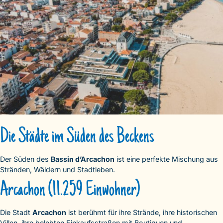
Die Städte im Süden des Beckens
Der Süden des
Bassin d’Arcachon
ist eine perfekte Mischung aus
Stränden, Wäldern und Stadtleben.
Arcachon (11.259 Einwohner)
Die Stadt
Arcachon
ist berühmt für ihre Strände, ihre historischen
Villen, ihre belebten Einkaufsstraßen mit Boutiquen und