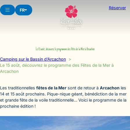
Aller
Réserver
au
FR
contenu
Le 15 août, découvrez le programme des Fêtes de la Mer à Arcachon
Camping sur le Bassin d’Arcachon
Le 15 août, découvrez le programme des Fêtes de la Mer à
Arcachon
Les traditionnelles
fêtes de la Mer
sont de retour à
Arcachon
les
14 et 15 août prochains. Pique-nique géant, bénédiction de la mer
et grande fête de la voile traditionnelle… Voici le programme de la
prochaine édition !