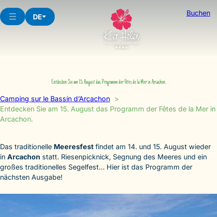
Skip
Buchen
to
DE
content
Entdecken Sie am 15. August das Programm der Fêtes de la Mer in Arcachon.
Camping sur le Bassin d’Arcachon
Entdecken Sie am 15. August das Programm der Fêtes de la Mer in
Arcachon.
Das traditionelle
Meeresfest
findet am 14. und 15. August wieder
in
Arcachon
statt. Riesenpicknick, Segnung des Meeres und ein
großes traditionelles Segelfest… Hier ist das Programm der
nächsten Ausgabe!