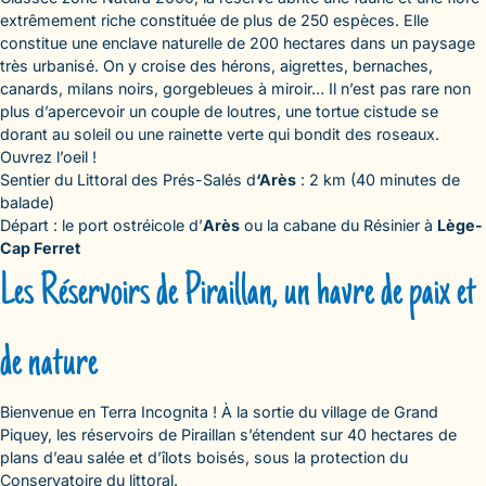
extrêmement riche constituée de plus de 250 espèces. Elle
constitue une enclave naturelle de 200 hectares dans un paysage
très urbanisé. On y croise des hérons, aigrettes, bernaches,
canards, milans noirs, gorgebleues à miroir… Il n’est pas rare non
plus d’apercevoir un couple de loutres, une tortue cistude se
dorant au soleil ou une rainette verte qui bondit des roseaux.
Ouvrez l’oeil !
Sentier du Littoral des Prés-Salés d
‘Arès
: 2 km (40 minutes de
balade)
Départ : le port ostréicole d’
Arès
ou la cabane du Résinier à
Lège-
Cap Ferret
Les Réservoirs de Piraillan, un havre de paix et
de nature
Bienvenue en Terra Incognita ! À la sortie du village de Grand
Piquey, les réservoirs de Piraillan s’étendent sur 40 hectares de
plans d’eau salée et d’îlots boisés, sous la protection du
Conservatoire du littoral.