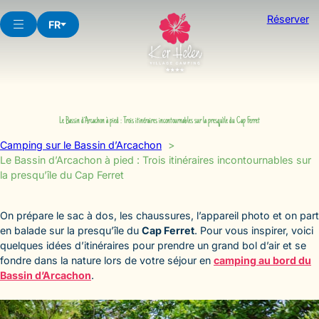
Aller
Réserver
au
FR
contenu
Le Bassin d’Arcachon à pied : Trois itinéraires incontournables sur la presqu’île du Cap Ferret
Camping sur le Bassin d’Arcachon
Le Bassin d’Arcachon à pied : Trois itinéraires incontournables sur
la presqu’île du Cap Ferret
On prépare le sac à dos, les chaussures, l’appareil photo et on part
en balade sur la presqu’île du
Cap Ferret
. Pour vous inspirer, voici
quelques idées d’itinéraires pour prendre un grand bol d’air et se
fondre dans la nature lors de votre séjour en
camping au bord du
Bassin d’Arcachon
.