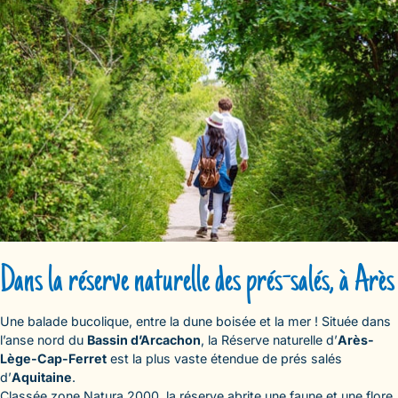
Dans la réserve naturelle des prés-salés, à Arès
Une balade bucolique, entre la dune boisée et la mer ! Située dans
l’anse nord du
Bassin d’Arcachon
, la Réserve naturelle d’
Arès-
Lège-Cap-Ferret
est la plus vaste étendue de prés salés
d’
Aquitaine
.
Classée zone Natura 2000, la réserve abrite une faune et une flore