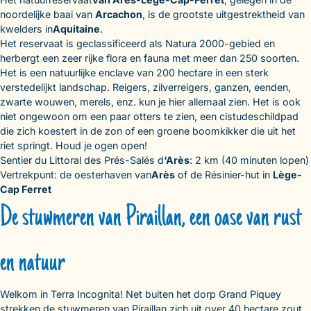
noordelijke baai van
Arcachon
, is de grootste uitgestrektheid van
kwelders in
Aquitaine
.
Het reservaat is geclassificeerd als Natura 2000-gebied en
herbergt een zeer rijke flora en fauna met meer dan 250 soorten.
Het is een natuurlijke enclave van 200 hectare in een sterk
verstedelijkt landschap. Reigers, zilverreigers, ganzen, eenden,
zwarte wouwen, merels, enz. kun je hier allemaal zien. Het is ook
niet ongewoon om een paar otters te zien, een cistudeschildpad
die zich koestert in de zon of een groene boomkikker die uit het
riet springt. Houd je ogen open!
Sentier du Littoral des Prés-Salés d
‘Arès
: 2 km (40 minuten lopen)
Vertrekpunt: de oesterhaven van
Arès
of de Résinier-hut in
Lège-
Cap Ferret
De stuwmeren van Piraillan, een oase van rust
en natuur
Welkom in Terra Incognita! Net buiten het dorp Grand Piquey
strekken de stuwmeren van Piraillan zich uit over 40 hectare zout