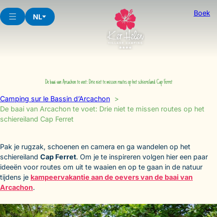
Skip
Boek
to
NL
content
De baai van Arcachon te voet: Drie niet te missen routes op het schiereiland Cap Ferret
Camping sur le Bassin d’Arcachon
De baai van Arcachon te voet: Drie niet te missen routes op het
schiereiland Cap Ferret
Pak je rugzak, schoenen en camera en ga wandelen op het
schiereiland
Cap Ferret
. Om je te inspireren volgen hier een paar
ideeën voor routes om uit te waaien en op te gaan in de natuur
tijdens je
kampeervakantie aan de oevers van de baai van
Arcachon
.