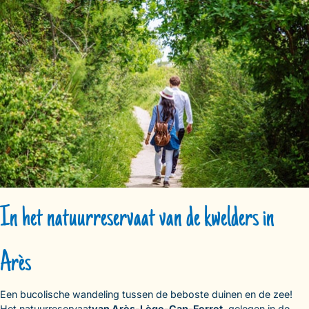
In het natuurreservaat van de kwelders in
Arès
Een bucolische wandeling tussen de beboste duinen en de zee!
Het natuurreservaat
van Arès-Lège-Cap-Ferret
, gelegen in de