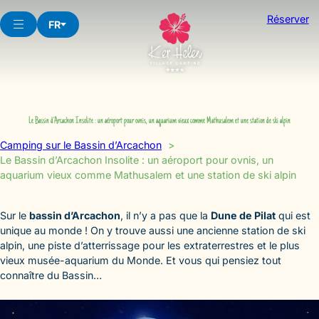
Aller
Réserver
au
FR
contenu
Le Bassin d’Arcachon Insolite : un aéroport pour ovnis, un aquarium vieux comme Mathusalem et une station de ski alpin
Camping sur le Bassin d’Arcachon
Le Bassin d’Arcachon Insolite : un aéroport pour ovnis, un
aquarium vieux comme Mathusalem et une station de ski alpin
Sur le
bassin d’Arcachon
, il n’y a pas que la
Dune de Pilat
qui est
unique au monde ! On y trouve aussi une ancienne station de ski
alpin, une piste d’atterrissage pour les extraterrestres et le plus
vieux musée-aquarium du Monde. Et vous qui pensiez tout
connaître du Bassin…