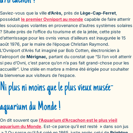
Saviez-vous que la ville
d’Arès,
près de
Lège-Cap-Ferret
,
possédait
le premier Ovniport au monde
capable de faire atterrir
les soucoupes volantes en provenance d’autres systèmes solaires
? Située près de l’office du tourisme et de la jetée, cette piste
d’atterrissage pour les ovnis venus d’ailleurs est inaugurée le 15
août 1976, par le maire de l’époque Christian Raymond.
L’Ovniport d’Arès fut imaginé par Bob Cotten, électronicien à
l’aéroport de
Mérignac,
partant du constat que “Si l’on voit atterrir
si peu d’Ovni, c’est parce qu’on n’a pas fait grand-chose pour les
accueillir”. Une stèle en marbre a même été érigée pour souhaiter
la bienvenue aux visiteurs de l’espace.
Ni plus ni moins que le plus vieux musée-
aquarium du Monde !
On dit souvent que
l’Aquarium d’Arcachon est le plus vieil
aquarium du Monde
. Est-ce parce qu’il est resté » dans son jus
» ? Ou parce qu’il fut créé en 1865, juste après celui de
Brighton