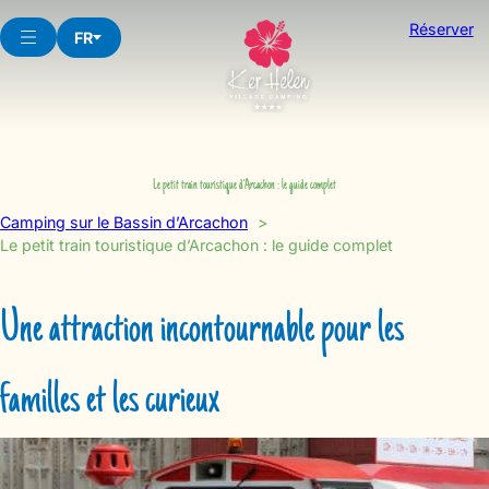
Aller
Réserver
au
FR
contenu
Le petit train touristique d’Arcachon : le guide complet
Camping sur le Bassin d’Arcachon
Le petit train touristique d’Arcachon : le guide complet
Une attraction incontournable pour les
familles et les curieux