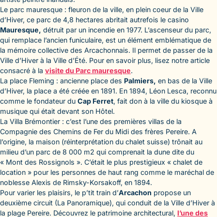
Le parc mauresque : fleuron de la ville, en plein coeur de la Ville
d’Hiver, ce parc de 4,8 hectares abritait autrefois le casino
Mauresque,
détruit par un incendie en 1977. L’ascenseur du parc,
qui remplace l’ancien funiculaire, est un élément emblématique de
la mémoire collective des Arcachonnais. Il permet de passer de la
Ville d’Hiver à la Ville d’Été. Pour en savoir plus, lisez notre article
consacré à la
visite du Parc mauresque
.
La place Fleming : ancienne place des
Palmiers,
en bas de la Ville
d’Hiver, la place a été créée en 1891. En 1894, Léon Lesca, reconnu
comme le fondateur du
Cap Ferret
, fait don à la ville du kiosque à
musique qui était devant son Hôtel.
La Villa Brémontier : c’est l’une des premières villas de la
Compagnie des Chemins de Fer du Midi des frères Pereire. A
l’origine, la maison (réinterprétation du chalet suisse) trônait au
milieu d’un parc de 8 000 m2 qui comprenait la dune dite du
« Mont des Rossignols ». C’était le plus prestigieux « chalet de
location » pour les personnes de haut rang comme le maréchal de
noblesse Alexis de Rimsky-Korsakoff, en 1894.
Pour varier les plaisirs, le p’tit train d’
Arcachon
propose un
deuxième circuit (La Panoramique), qui conduit de la Ville d’Hiver à
la plage Pereire. Découvrez le patrimoine architectural,
l’une des