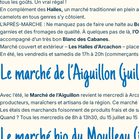
tous les goûts. Un vrai régal !
En complément des
Halles,
un marché traditionnel en plein ai
camelots en tous genres s’y côtoient.
L’APRÈS-MARCHE : Ne manquez pas de faire une halte au
B
garnies et des fromages de qualité. À quelques pas de là,
l’
accompagné d’un très bon
Blanc des Cabanes
.
Marché couvert et extérieur –
Les Halles d’Arcachon
– place
En été, les vendredis et samedis de 17h à 20h (commerçants
Le marché de l’Aiguillon (juil
Avec l’été, le
Marché de l’Aiguillon
revient le mercredi à Ar
producteurs, maraîchers et artisans de la région. Ce marché 
Les étals des marchands foisonnent de produits frais et de 
Quand ? Tous les mercredis de 8h à 13h30, du 15 juillet au 15
Le marché bio du Moulleau (ju