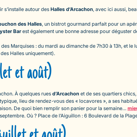
r s’installe autour des
Halles d’Arcachon
, avec ici aussi, be
ouchon des Halles
, un bistrot gourmand parfait pour un ap
Oyster Bar
est également une bonne adresse pour déguster de 
 des Marquises : du mardi au dimanche de 7h30 à 13h, et le l
 des Halles uniquement).
let et août)
cachon. À quelques rues
d’Arcachon
et de ses quartiers chics,
typique, lieu de rendez-vous des « locavores », a ses habitu
saison. De quoi bien remplir son panier pour la semaine…
mie
 septembre. Où ? Place de l’Aiguillon : 6 Boulevard de la Pla
illet et août)