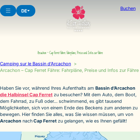
Skip
Buchen
to
DE
content
Arcachon – Cap Ferret Fähre: Fahrpläne, Preise und Infos zur Fähre
Camping sur le Bassin d’Arcachon
Arcachon – Cap Ferret Fähre: Fahrpläne, Preise und Infos zur Fähre
Haben Sie vor, während Ihres Aufenthalts am
Bassin d’Arcachon
die Halbinsel Cap Ferret
zu besuchen? Mit dem Auto, dem Boot,
dem Fahrrad, zu Fuß oder… schwimmend, es gibt tausend
Möglichkeiten, sich von einem Ende des Beckens zum anderen zu
bewegen. Hier finden Sie alles, was Sie wissen müssen, um von
Arcachon
nach
Cap Ferret
zu gelangen, wie es Ihnen gefällt!