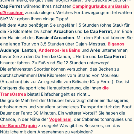
Cap Ferret
während Ihres nächsten
Campingurlaubs am Bassin
d’Arcachon
zurückzulegen. Welches Fortbewegungsmittel wählen
Sie? Wir geben Ihnen einige Tipps!
Mit dem Auto benötigen Sie ungefähr 1,5 Stunden (ohne Stau) für
die 75 Kilometer zwischen
Arcachon
und
Le Cap Ferret
, am Ende
der Halbinsel des
Bassin d’Arcachon
. Mit dem Fahrrad können Sie
eine lange Tour von 3,5 Stunden über Gujan-Mestras,
Biganos
,
Audenge
,
Lanton
,
Andernos-les Bains
und
Arès
unternehmen,
bevor Sie zu den Dörfern
Le
Canon, L’Herbe und
Le Cap Ferret
hinunter fahren. Zu Fuß sind Sie 12 Stunden unterwegs!
Die erfahrensten Sportler können versuchen, das Becken zu
durchschwimmen! Drei Kilometer vom Strand von Moulleau
(Arcachon) bis zur Anlegestelle von Bélisaire (Cap Ferret). Das ist
übrigens die sportliche Herausforderung, die Ihnen
die
TransOstrea
bietet! Einfacher geht es nicht…
Die große Mehrheit der Urlauber bevorzugt daher ein flüssigeres,
erholsameres und vor allem schnelleres Transportmittel: das Boot!
Dauer der Fahrt: 30 Minuten. Ein weiterer Vorteil? Sie haben die
Chance, in der Nähe der
Vogelinsel
, der Cabanes tchanquées und
der Banc d’Arguin
zu segeln! Was gibt es Besseres, um das
Nützliche mit dem Angenehmen zu verbinden?