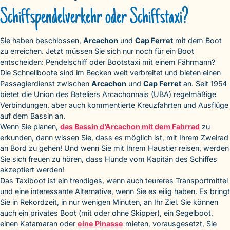
Schiffspendelverkehr oder Schiffstaxi?
Sie haben beschlossen,
Arcachon
und
Cap Ferret
mit dem Boot
zu erreichen. Jetzt müssen Sie sich nur noch für ein Boot
entscheiden: Pendelschiff oder Bootstaxi mit einem Fährmann?
Die Schnellboote sind im Becken weit verbreitet und bieten einen
Passagierdienst zwischen
Arcachon
und
Cap Ferret
an. Seit 1954
bietet die Union des Bateliers Arcachonnais (UBA) regelmäßige
Verbindungen, aber auch kommentierte Kreuzfahrten und Ausflüge
auf dem Bassin an.
Wenn Sie planen,
das Bassin d’Arcachon mit dem Fahrrad
zu
erkunden, dann wissen Sie, dass es möglich ist, mit Ihrem Zweirad
an Bord zu gehen! Und wenn Sie mit Ihrem Haustier reisen, werden
Sie sich freuen zu hören, dass Hunde vom Kapitän des Schiffes
akzeptiert werden!
Das Taxiboot ist ein trendiges, wenn auch teureres Transportmittel
und eine interessante Alternative, wenn Sie es eilig haben. Es bringt
Sie in Rekordzeit, in nur wenigen Minuten, an Ihr Ziel. Sie können
auch ein privates Boot (mit oder ohne Skipper), ein Segelboot,
einen Katamaran oder
eine Pinasse
mieten, vorausgesetzt, Sie