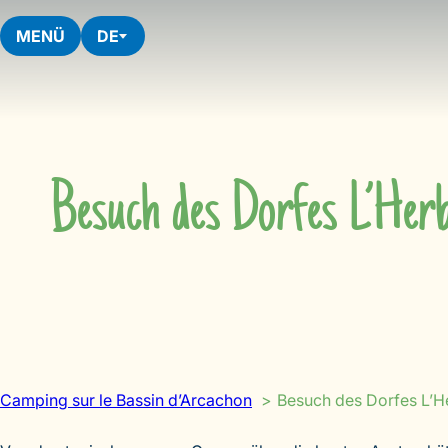
Skip
to
MENÜ
DE
content
Besuch des Dorfes L’Herb
Camping sur le Bassin d’Arcachon
Besuch des Dorfes L’He