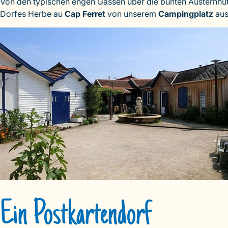
Von den typischen engen Gassen über die bunten Austernhütt
Dorfes Herbe au
Cap Ferret
von unserem
Campingplatz
aus
Ein Postkartendorf