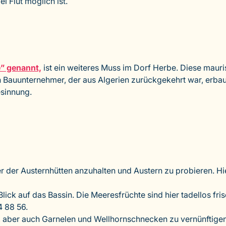
i Flut möglich ist.
e” genannt,
ist ein weiteres Muss im Dorf Herbe. Diese mauri
uunternehmer, der aus Algerien zurückgekehrt war, erbaut. 
sinnung.
er der Austernhütten anzuhalten und Austern zu probieren. Hie
ick auf das Bassin. Die Meeresfrüchte sind hier tadellos fr
4 88 56.
e, aber auch Garnelen und Wellhornschnecken zu vernünftigen