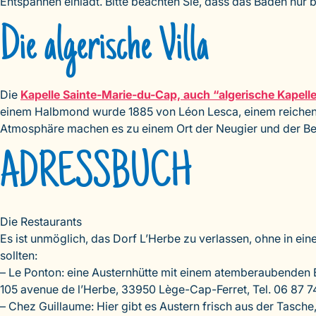
Entspannen einlädt. Bitte beachten Sie, dass das Baden nur be
Die algerische Villa
Die
Kapelle Sainte-Marie-du-Cap, auch “algerische Kapell
einem Halbmond wurde 1885 von Léon Lesca, einem reichen Ba
Atmosphäre machen es zu einem Ort der Neugier und der Be
ADRESSBUCH
Die Restaurants
Es ist unmöglich, das Dorf L’Herbe zu verlassen, ohne in ein
sollten:
– Le Ponton: eine Austernhütte mit einem atemberaubenden Bl
105 avenue de l’Herbe, 33950 Lège-Cap-Ferret, Tel. 06 87 7
– Chez Guillaume: Hier gibt es Austern frisch aus der Tasch