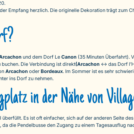
20.
nd der Empfang herzlich. Die originelle Dekoration trägt zum
rf?
Arcachon
und dem Dorf Le
Canon
(35 Minuten Überfahrt). 
 buchen. Die Verbindung ist direkt
(Arcachon
<-> das Dorf l’H
von
Arcachon
oder
Bordeaux
. Im Sommer ist es sehr schwieri
nter ins Dorf zu nehmen.
platz in der Nähe von Villag
 überfüllt. Es ist oft einfacher, sich auf der anderen Seite
em, da die Pendelbusse den Zugang zu einem Tagesausflug nac