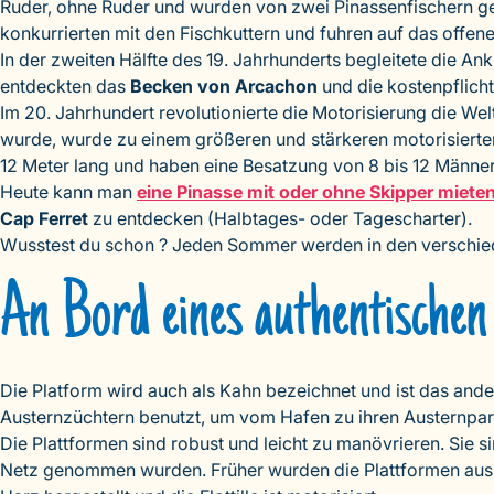
Ruder, ohne Ruder und wurden von zwei Pinassenfischern ger
konkurrierten mit den Fischkuttern und fuhren auf das offen
In der zweiten Hälfte des 19. Jahrhunderts begleitete die A
entdeckten das
Becken von Arcachon
und die kostenpflicht
Im 20. Jahrhundert revolutionierte die Motorisierung die We
wurde, wurde zu einem größeren und stärkeren motorisierten 
12 Meter lang und haben eine Besatzung von 8 bis 12 Männer
Heute kann man
eine Pinasse mit oder ohne Skipper miete
Cap Ferret
zu entdecken (Halbtages- oder Tagescharter).
Wusstest du schon ? Jeden Sommer werden in den verschi
An Bord eines authentischen
Die Platform wird auch als Kahn bezeichnet und ist das an
Austernzüchtern benutzt, um vom Hafen zu ihren Austernpar
Die Plattformen sind robust und leicht zu manövrieren. Sie 
Netz genommen wurden. Früher wurden die Plattformen aus 