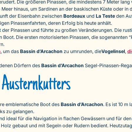
udert. Die größeren Pinassen, die mindestens 7 Meter lang 
e Meer hinaus, um Sardinen an der baskischen Küste oder in 
nkunft der Eisenbahn zwischen
Bordeaux
und
La Teste
den Auf
igen Pinassenfahrten, deren Erfolg bis heute anhält.
lt der Pinassen und führte zu großen Veränderungen. Die rus
Boot. Die ersten motorisierten Pinassen, die sogenannten “Pe
n.
n
, um das
Bassin d’Arcachon
zu umrunden, die
Vogelinsel
,
di
edenen Dörfern des
Bassin d’Arcachon
Segel-Pinassen-Regatt
 Austernkutters
dere emblematische Boot des
Bassin d’Arcachon
. Es ist 10 m
ks zu gelangen.
sind ideal für die Navigation in flachen Gewässern und für d
Holz gebaut und mit Segeln oder Rudern bedient. Heutzutag