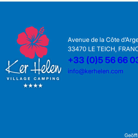
Avenue de la Côte d’Arg
33470 LE TEICH, FRAN
+33 (0)5 56 66 0
info@kerhelen.com
Geöff