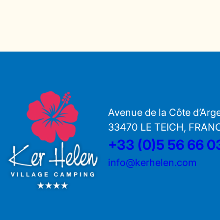
Avenue de la Côte d’Arg
33470 LE TEICH, FRAN
+33 (0)5 56 66 0
info@kerhelen.com