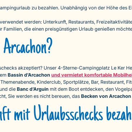
Campingurlaub zu bezahlen. Unabhängig von der Höhe des 
erwendet werden: Unterkunft, Restaurants, Freizeitaktivität
für Familien, die einen preisgünstigen Urlaub genießen möchte
 Arcachon?
checks akzeptiert? Unser 4-Sterne-Campingplatz Le Ker Hele
 dem
Bassin d’Arcachon
und vermietet komfortable Mobilhe
Themenabende, Kinderclub, Sportplätze, Bar, Restaurant, F
 und die
Banc d’Arguin
mit dem Boot entdecken, den Vogelp
icht, Sie werden es nicht bereuen, das
Becken von Arcachon
ft mit Urlaubsschecks bezah