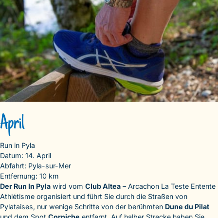
April
Run in Pyla
Datum: 14. April
Abfahrt: Pyla-sur-Mer
Entfernung: 10 km
Der Run In Pyla
wird vom
Club Altea
– Arcachon La Teste Entente
Athlétisme organisiert und führt Sie durch die Straßen von
Pylataises, nur wenige Schritte von der berühmten
Dune du Pilat
und dem Spot
Corniche
entfernt. Auf halber Strecke haben Sie