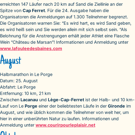
erreichten 147 Läufer nach 20 km auf Sand die Ziellinie an der
Spitze von
Cap Ferret
. Für die 24. Ausgabe haben die
Organisatoren die Anmeldungen auf 1.300 Teilnehmer begrenzt.
Die Organisatoren warnen Sie: “Es wird hart, es wird Sand geben,
es wird heiß sein und Sie werden allein mit sich selbst sein. “Als
Belohnung für die Anstrengungen erhält jeder Athlet eine Flasche
Wein “Château de Marsan”! Informationen und Anmeldung unter
www.lafouleedesbaines.com
August
Halbmarathon in Le Porge
Datum: 25. August
Abfahrt: Le Porge
Entfernung: 10 km, 21 km
Zwischen
Lacanau
und
Lège-Cap-Ferret
ist der Halb- und 10 km-
Lauf von Le
Porge
einer der beliebtesten Läufe in der
Gironde
im
August, und wie üblich kommen die Teilnehmer von weit her, um
hier in einer unberührten Natur zu laufen. Informationen und
Anmeldung unter
www.courirpourleplaisir.net