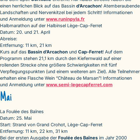
einen herrlichen Blick auf das Bassin
d’Arcachon
! Atemberaubende
Landschaften und Nervenkitzel bei jedem Schritt! Informationen
und Anmeldung unter
www.runinpyla.fr
Halbmarathon auf der Halbinsel Lège-Cap-Ferret
Datum: 20. und 21. April
Abreise:
Entfernung: 11 km, 21 km
Kurs auf das
Bassin d’Arcachon
und
Cap-Ferret
! Auf dem
Programm stehen 21,1 km durch den Kiefernwald auf einer
rollenden Strecke ohne größere Schwierigkeiten mit fünf
Verpflegungspunkten (und einem weiteren am Ziel). Alle Teilnehmer
erhalten eine Flasche Wein “Château de Marsan”! Informationen
und Anmeldung unter
www.semi-legecapferret.com
Mai
La Foulée des Baïnes
Datum: 25. Mai
Start: Strand von Grand Crohot, Lège-Cap-Ferret
Entfernung: 11 km, 22 km, 31 km
Bei der ersten Ausgabe der
Foulée des Baïnes
im Jahr 2000