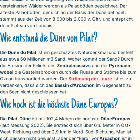
versteinerten Wälder werden als Paläoböden bezeichnet. Der
älteste Paläoboden, der sich an der Basis der Düne befindet,
stammt aus der Zeit von 8.000 bis 2.000 v.
Chr.
und entspricht
dem Plateau von Landais.
Wie entstand die Düne von Pilat?
Die
Dune du Pilat
ist ein geschütztes Naturdenkmal und besteht
aus etwa 60 Millionen m3 Sand. Woher kommt der Sand? Durch
die Erosion der Reliefs des
Zentralmassivs
und der
Pyrenäen,
wobei
die Gesteinsbrocken durch die Flüsse und Ströme bis zum
Ozean transportiert wurden. Der
Strömung der Leyre
ist es zu
verdanken, dass sich das
Bassin d’Arcachon
im Gegensatz zu
den Seen nicht geschlossen hat.
Wie hoch ist die höchste Düne Europas?
Die
Pilat-Düne
ist mit 102,4 Metern die höchste
Düne
Europas
(laut Messung 2022). Sie erstreckt sich über 616 Meter in Ost-
West-Richtung und über 2,9 km in Nord-Süd-Richtung. Man ist
sich dessen nicht bewusst, aber der “Berg” von
Arcachon
ist in