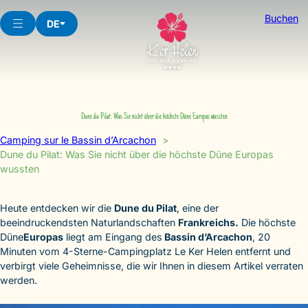
Skip
Buchen
to
DE
content
Dune du Pilat: Was Sie nicht über die höchste Düne Europas wussten
Camping sur le Bassin d’Arcachon
Dune du Pilat: Was Sie nicht über die höchste Düne Europas
wussten
Heute entdecken wir die
Dune du Pilat
, eine der
beeindruckendsten Naturlandschaften
Frankreichs.
Die höchste
Düne
Europas
liegt am Eingang des
Bassin d’Arcachon
, 20
Minuten vom 4-Sterne-Campingplatz Le Ker Helen entfernt und
verbirgt viele Geheimnisse, die wir Ihnen in diesem Artikel verraten
werden.