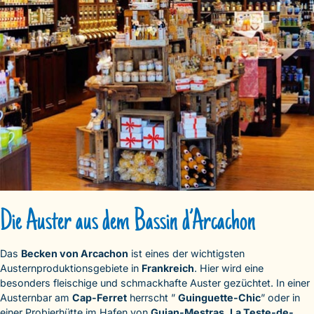
Die Auster aus dem Bassin d’Arcachon
Das
Becken von Arcachon
ist eines der wichtigsten
Austernproduktionsgebiete in
Frankreich
. Hier wird eine
besonders fleischige und schmackhafte Auster gezüchtet. In einer
Austernbar am
Cap-Ferret
herrscht ”
Guinguette-Chic
” oder in
einer Probierhütte im Hafen von
Gujan-Mestras
,
La Teste-de-