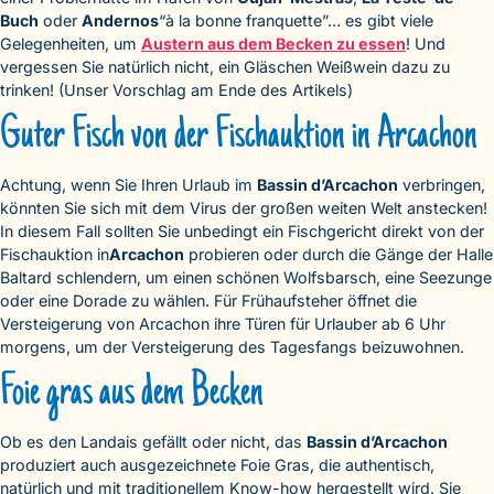
Buch
oder
Andernos
“à la bonne franquette”… es gibt viele
Gelegenheiten, um
Austern aus dem Becken zu essen
! Und
vergessen Sie natürlich nicht, ein Gläschen Weißwein dazu zu
trinken! (Unser Vorschlag am Ende des Artikels)
Guter Fisch von der Fischauktion in Arcachon
Achtung, wenn Sie Ihren Urlaub im
Bassin d’Arcachon
verbringen,
könnten Sie sich mit dem Virus der großen weiten Welt anstecken!
In diesem Fall sollten Sie unbedingt ein Fischgericht direkt von der
Fischauktion in
Arcachon
probieren oder durch die Gänge der Halle
Baltard schlendern, um einen schönen Wolfsbarsch, eine Seezunge
oder eine Dorade zu wählen. Für Frühaufsteher öffnet die
Versteigerung von Arcachon ihre Türen für Urlauber ab 6 Uhr
morgens, um der Versteigerung des Tagesfangs beizuwohnen.
Foie gras aus dem Becken
Ob es den Landais gefällt oder nicht, das
Bassin d’Arcachon
produziert auch ausgezeichnete Foie Gras, die authentisch,
natürlich und mit traditionellem Know-how hergestellt wird. Sie