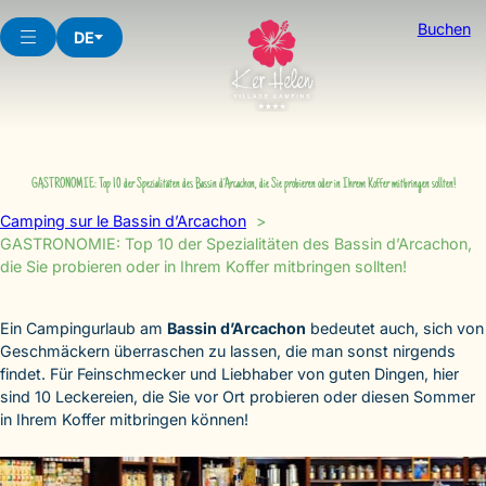
Skip
Buchen
to
DE
content
GASTRONOMIE: Top 10 der Spezialitäten des Bassin d’Arcachon, die Sie probieren oder in Ihrem Koffer mitbringen sollten!
Camping sur le Bassin d’Arcachon
GASTRONOMIE: Top 10 der Spezialitäten des Bassin d’Arcachon,
die Sie probieren oder in Ihrem Koffer mitbringen sollten!
Ein Campingurlaub am
Bassin d’Arcachon
bedeutet auch, sich von
Geschmäckern überraschen zu lassen, die man sonst nirgends
findet. Für Feinschmecker und Liebhaber von guten Dingen, hier
sind 10 Leckereien, die Sie vor Ort probieren oder diesen Sommer
in Ihrem Koffer mitbringen können!