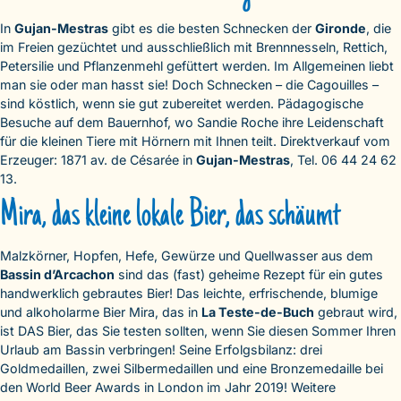
In
Gujan-Mestras
gibt es die besten Schnecken der
Gironde
, die
im Freien gezüchtet und ausschließlich mit Brennnesseln, Rettich,
Petersilie und Pflanzenmehl gefüttert werden. Im Allgemeinen liebt
man sie oder man hasst sie! Doch Schnecken – die Cagouilles –
sind köstlich, wenn sie gut zubereitet werden. Pädagogische
Besuche auf dem Bauernhof, wo Sandie Roche ihre Leidenschaft
für die kleinen Tiere mit Hörnern mit Ihnen teilt. Direktverkauf vom
Erzeuger: 1871 av. de Césarée in
Gujan-Mestras
, Tel. 06 44 24 62
13.
Mira, das kleine lokale Bier, das schäumt
Malzkörner, Hopfen, Hefe, Gewürze und Quellwasser aus dem
Bassin d’Arcachon
sind das (fast) geheime Rezept für ein gutes
handwerklich gebrautes Bier! Das leichte, erfrischende, blumige
und alkoholarme Bier Mira, das in
La Teste-de-Buch
gebraut wird,
ist DAS Bier, das Sie testen sollten, wenn Sie diesen Sommer Ihren
Urlaub am Bassin verbringen! Seine Erfolgsbilanz: drei
Goldmedaillen, zwei Silbermedaillen und eine Bronzemedaille bei
den World Beer Awards in London im Jahr 2019! Weitere