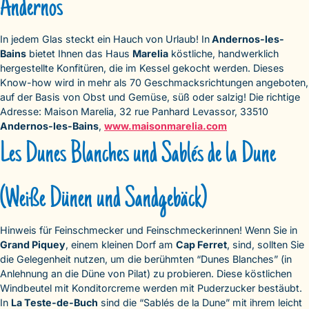
Andernos
In jedem Glas steckt ein Hauch von Urlaub! In
Andernos-les-
Bains
bietet Ihnen das Haus
Marelia
köstliche, handwerklich
hergestellte Konfitüren, die im Kessel gekocht werden. Dieses
Know-how wird in mehr als 70 Geschmacksrichtungen angeboten,
auf der Basis von Obst und Gemüse, süß oder salzig! Die richtige
Adresse: Maison Marelia, 32 rue Panhard Levassor, 33510
Andernos-les-Bains
,
www.maisonmarelia.com
Les Dunes Blanches und Sablés de la Dune
(Weiße Dünen und Sandgebäck)
Hinweis für Feinschmecker und Feinschmeckerinnen! Wenn Sie in
Grand Piquey
, einem kleinen Dorf am
Cap Ferret
, sind, sollten Sie
die Gelegenheit nutzen, um die berühmten “Dunes Blanches” (in
Anlehnung an die Düne von Pilat) zu probieren. Diese köstlichen
Windbeutel mit Konditorcreme werden mit Puderzucker bestäubt.
In
La Teste-de-Buch
sind die “Sablés de la Dune” mit ihrem leicht