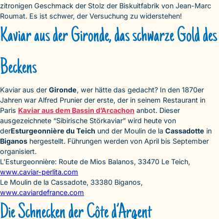
zitronigen Geschmack der Stolz der Biskuitfabrik von Jean-Marc
Roumat. Es ist schwer, der Versuchung zu widerstehen!
Kaviar aus der Gironde, das schwarze Gold des
Beckens
Kaviar aus der
Gironde
, wer hätte das gedacht? In den 1870er
Jahren war Alfred Prunier der erste, der in seinem Restaurant in
Paris
Kaviar aus dem Bassin d’Arcachon
anbot. Dieser
ausgezeichnete “Sibirische Störkaviar” wird heute von
der
Esturgeonnière du Teich
und der Moulin de la
Cassadotte
in
Biganos
hergestellt. Führungen werden von April bis September
organisiert.
L’Esturgeonnière: Route de Mios Balanos, 33470 Le Teich,
www.caviar-perlita.com
Le Moulin de la Cassadote, 33380 Biganos,
www.caviardefrance.com
Die Schnecken der Côte d’Argent