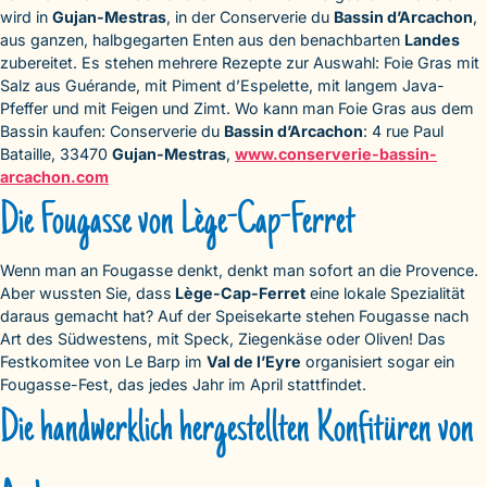
wird in
Gujan-Mestras
, in der Conserverie du
Bassin d’Arcachon
,
aus ganzen, halbgegarten Enten aus den benachbarten
Landes
zubereitet. Es stehen mehrere Rezepte zur Auswahl: Foie Gras mit
Salz aus Guérande, mit Piment d’Espelette, mit langem Java-
Pfeffer und mit Feigen und Zimt. Wo kann man Foie Gras aus dem
Bassin kaufen: Conserverie du
Bassin d’Arcachon
: 4 rue Paul
Bataille, 33470
Gujan-Mestras
,
www.conserverie-bassin-
arcachon.com
Die Fougasse von Lège-Cap-Ferret
Wenn man an Fougasse denkt, denkt man sofort an die Provence.
Aber wussten Sie, dass
Lège-Cap-Ferret
eine lokale Spezialität
daraus gemacht hat? Auf der Speisekarte stehen Fougasse nach
Art des Südwestens, mit Speck, Ziegenkäse oder Oliven! Das
Festkomitee von Le Barp im
Val de l’Eyre
organisiert sogar ein
Fougasse-Fest, das jedes Jahr im April stattfindet.
Die handwerklich hergestellten Konfitüren von