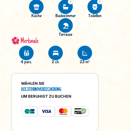
1
1
Küche
Badezimmer
Toiletten
Terrasse
Merkmale
4 pers.
2 ch.
23 m²
WÄHLEN SIE
DIE STORNOVERSICHERUNG
UM BERUHIGT ZU BUCHEN