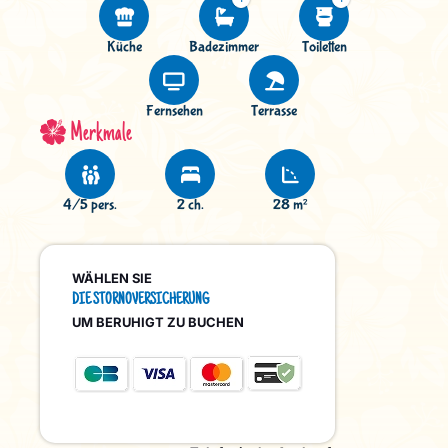
Küche
Badezimmer
Toiletten
Fernsehen
Terrasse
Merkmale
4/5 pers.
2 ch.
28 m²
WÄHLEN SIE
DIE STORNOVERSICHERUNG
UM BERUHIGT ZU BUCHEN