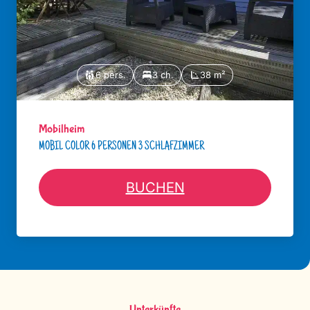
6 pers.
3 ch.
38 m²
Mobilheim
MOBIL COLOR 6 PERSONEN 3 SCHLAFZIMMER
BUCHEN
Unterkünfte