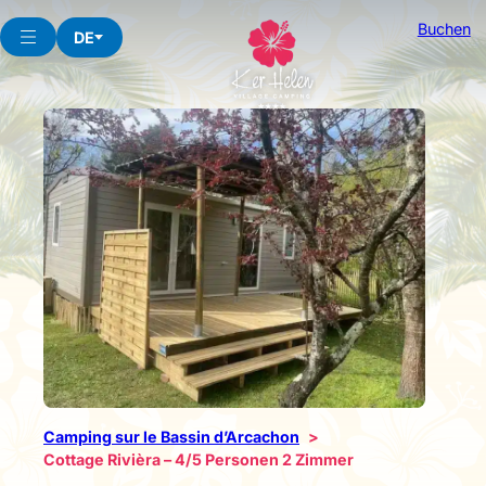
Skip
Buchen
to
DE
content
Camping sur le Bassin d’Arcachon
Cottage Rivièra – 4/5 Personen 2 Zimmer