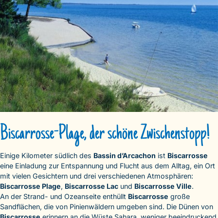
Biscarrosse-Plage, der schöne Zwischenstopp!
Einige Kilometer südlich des
Bassin d’Arcachon
ist
Biscarrosse
eine Einladung zur Entspannung und Flucht aus dem Alltag, ein Ort
mit vielen Gesichtern und drei verschiedenen Atmosphären:
Biscarrosse Plage
,
Biscarrosse Lac
und
Biscarrosse Ville
.
An der Strand- und Ozeanseite enthüllt
Biscarrosse
große
Sandflächen, die von Pinienwäldern umgeben sind. Die Dünen von
Biscarrosse
erinnern an die Wüste Sahara, weniger beeindruckend