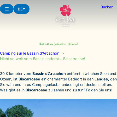
Skip
Buchen
to
DE
content
Nicht so weit vom Bassin entfernt… Biscarrosse!
Camping sur le Bassin d’Arcachon
Nicht so weit vom Bassin entfernt… Biscarrosse!
30 Kilometer vom
Bassin d’Arcachon
entfernt, zwischen Seen und
Ozean, ist
Biscarrosse
ein charmanter Badeort in den
Landes,
den
Sie während Ihres Campingurlaubs unbedingt entdecken sollten.
Was gibt es in
Biscarrosse
zu sehen und zu tun? Folgen Sie uns!