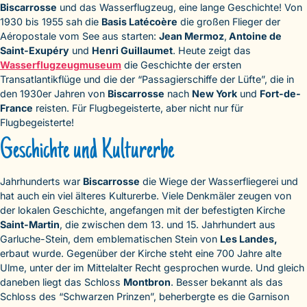
Biscarrosse
und das Wasserflugzeug, eine lange Geschichte! Von
1930 bis 1955 sah die
Basis Latécoère
die großen Flieger der
Aéropostale vom See aus starten:
Jean Mermoz
,
Antoine de
Saint-Exupéry
und
Henri Guillaumet
. Heute zeigt das
Wasserflugzeugmuseum
die Geschichte der ersten
Transatlantikflüge und die der “Passagierschiffe der Lüfte”, die in
den 1930er Jahren von
Biscarrosse
nach
New York
und
Fort-de-
France
reisten. Für Flugbegeisterte, aber nicht nur für
Flugbegeisterte!
Geschichte und Kulturerbe
Jahrhunderts war
Biscarrosse
die Wiege der Wasserfliegerei und
hat auch ein viel älteres Kulturerbe. Viele Denkmäler zeugen von
der lokalen Geschichte, angefangen mit der befestigten Kirche
Saint-Martin
, die zwischen dem 13. und 15. Jahrhundert aus
Garluche-Stein, dem emblematischen Stein von
Les Landes,
erbaut wurde. Gegenüber der Kirche steht eine 700 Jahre alte
Ulme, unter der im Mittelalter Recht gesprochen wurde. Und gleich
daneben liegt das Schloss
Montbron
. Besser bekannt als das
Schloss des “Schwarzen Prinzen”, beherbergte es die Garnison