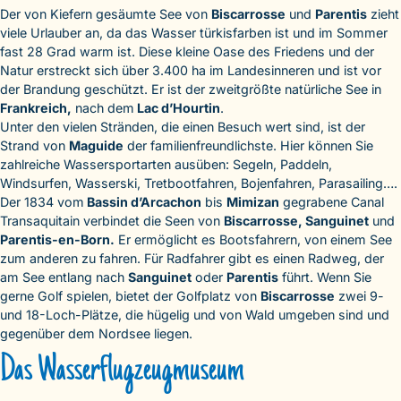
Der von Kiefern gesäumte See von
Biscarrosse
und
Parentis
zieht
viele Urlauber an, da das Wasser türkisfarben ist und im Sommer
fast 28 Grad warm ist. Diese kleine Oase des Friedens und der
Natur erstreckt sich über 3.400 ha im Landesinneren und ist vor
der Brandung geschützt. Er ist der zweitgrößte natürliche See in
Frankreich,
nach dem
Lac d’Hourtin
.
Unter den vielen Stränden, die einen Besuch wert sind, ist der
Strand von
Maguide
der familienfreundlichste. Hier können Sie
zahlreiche Wassersportarten ausüben: Segeln, Paddeln,
Windsurfen, Wasserski, Tretbootfahren, Bojenfahren, Parasailing….
Der 1834 vom
Bassin d’Arcachon
bis
Mimizan
gegrabene Canal
Transaquitain verbindet die Seen von
Biscarrosse, Sanguinet
und
Parentis-en-Born.
Er ermöglicht es Bootsfahrern, von einem See
zum anderen zu fahren. Für Radfahrer gibt es einen Radweg, der
am See entlang nach
Sanguinet
oder
Parentis
führt. Wenn Sie
gerne Golf spielen, bietet der Golfplatz von
Biscarrosse
zwei 9-
und 18-Loch-Plätze, die hügelig und von Wald umgeben sind und
gegenüber dem Nordsee liegen.
Das Wasserflugzeugmuseum