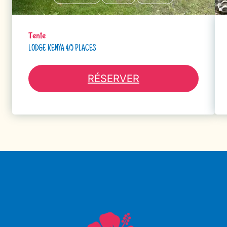
Tente
LODGE KENYA 4/5 PLACES
RÉSERVER