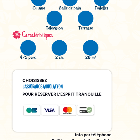
Cuisine
Salle de bain
Toilettes
Télévision
Terrasse
Caractéristiques
4/5 pers.
2 ch.
28 m²
CHOISISSEZ
L’ASSURANCE ANNULATION
POUR RÉSERVER L’ESPRIT TRANQUILLE
Info par téléphone