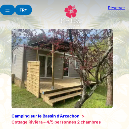
Aller
Réserver
au
FR
contenu
Camping sur le Bassin d’Arcachon
Cottage Rivièra – 4/5 personnes 2 chambres