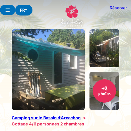
Aller
Réserver
au
FR
contenu
+2
photos
Camping sur le Bassin d’Arcachon
Cottage 4/6 personnes 2 chambres