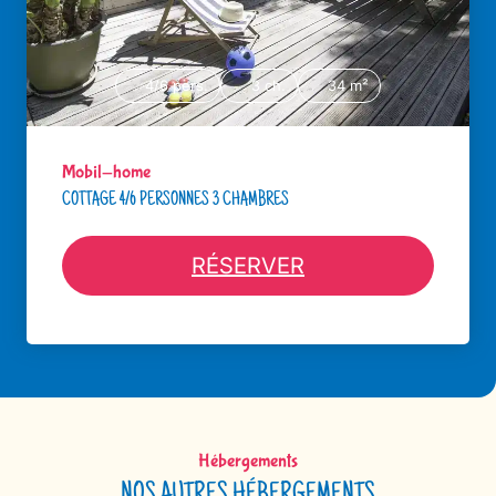
4/6 pers.
3 ch.
34 m²
Mobil-home
COTTAGE 4/6 PERSONNES 3 CHAMBRES
RÉSERVER
Hébergements