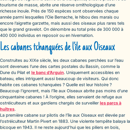
tourisme de masse, abrite une réserve ornithologique d’une
richesse inouïe. Près de 150 espèces sont observées chaque
année parmi lesquelles l’Oie Bernache, le hibou des marais ou
encore l’aigrette garzette, mais aussi des oiseaux plus rares tels
que le grand gravelot. On dénombre au total près de 300 000 à
400 000 individus en reposoir ou en hivernation.
Les cabanes tchanquées de l’île aux Oiseaux
Construites au XIXe siècle, les deux cabanes perchées sur l’eau
sont devenues l’une des cartes postales du Bassin, comme la
Dune du Pilat et
le banc d’Arguin
. Uniquement accessibles en
bateau, elles intriguent aussi beaucoup de visiteurs. Qui donc
habite ces cabanes tchanquées ? Quelle est leur histoire ?
Beaucoup l’ignorent, mais l’île aux Oiseaux abrite pas moins d’une
cinquantaine cabanes ! À l’origine, elles servaient de refuge aux
ostréiculteurs et aux gardiens chargés de surveiller
les parcs à
huîtres
.
La première cabane sur pilotis de l’île aux Oiseaux est élevée par
l’ostréiculteur Martin Pivert en 1883. Une violente tempête balaya la
bicoque en 1943. Il ne reste aujourd’hui que les piliers en bois,