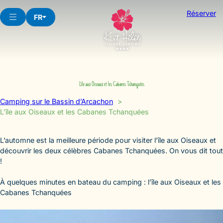
Aller
Réserver
au
FR
contenu
L’île aux Oiseaux et les Cabanes Tchanquées
Camping sur le Bassin d’Arcachon
L’île aux Oiseaux et les Cabanes Tchanquées
L’automne est la meilleure période pour visiter l’île aux Oiseaux et
découvrir les deux célèbres Cabanes Tchanquées. On vous dit tout
!
À quelques minutes en bateau du camping : l’île aux Oiseaux et les
Cabanes Tchanquées