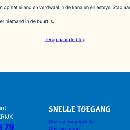
n op het eiland en verdwaal in de kanalen en esteys. Stap a
r niemand in de buurt is.
Terug naar de blog
ent
SNELLE TOEGANG
KRIJK
Onze accommodatie
3 79
Ons zwembad