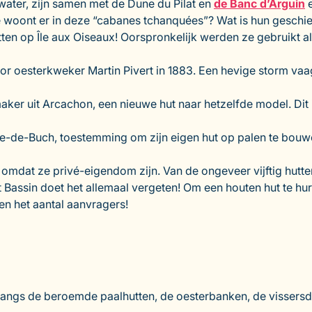
ater, zijn samen met de Dune du Pilat en
de Banc d’Arguin
e
ie woont er in deze “cabanes tchanquées”? Wat is hun geschi
 hutten op Île aux Oiseaux! Oorspronkelijk werden ze gebruikt
 oesterkweker Martin Pivert in 1883. Een hevige storm vaagd
er uit Arcachon, een nieuwe hut naar hetzelfde model. Dit 
ste-de-Buch, toestemming om zijn eigen hut op palen te bouwe
, omdat ze privé-eigendom zijn. Van de ongeveer vijftig hutt
t Bassin doet het allemaal vergeten! Om een houten hut te hure
en het aantal aanvragers!
g langs de beroemde paalhutten, de oesterbanken, de visser