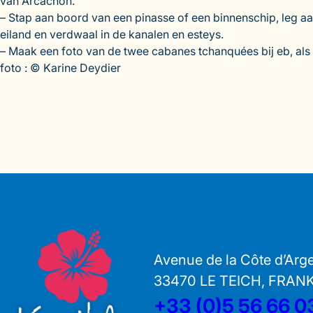
van Arcachon.
– Stap aan boord van een pinasse of een binnenschip, leg aa
eiland en verdwaal in de kanalen en esteys.
– Maak een foto van de twee cabanes tchanquées bij eb, als e
foto : © Karine Deydier
Avenue de la Côte d’Arg
33470 LE TEICH, FRAN
+33 (0)5 56 66 0