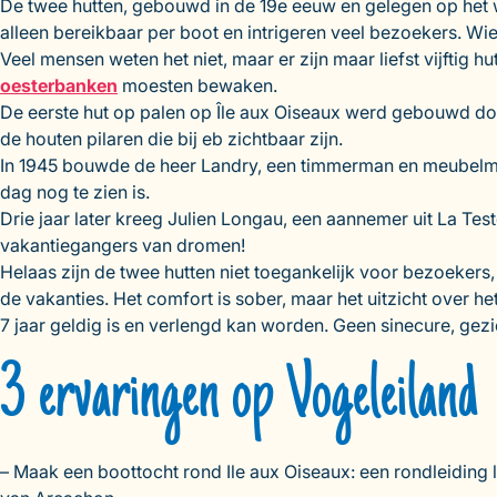
De twee hutten, gebouwd in de 19e eeuw en gelegen op het w
alleen bereikbaar per boot en intrigeren veel bezoekers. W
Veel mensen weten het niet, maar er zijn maar liefst vijftig
oesterbanken
moesten bewaken.
De eerste hut op palen op Île aux Oiseaux werd gebouwd door
de houten pilaren die bij eb zichtbaar zijn.
In 1945 bouwde de heer Landry, een timmerman en meubelmak
dag nog te zien is.
Drie jaar later kreeg Julien Longau, een aannemer uit La Te
vakantiegangers van dromen!
Helaas zijn de twee hutten niet toegankelijk voor bezoekers
de vakanties. Het comfort is sober, maar het uitzicht over he
7 jaar geldig is en verlengd kan worden. Geen sinecure, gezi
3 ervaringen op Vogeleiland
– Maak een boottocht rond Ile aux Oiseaux: een rondleidin