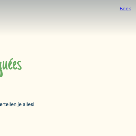
Boek
quées
ellen je alles!