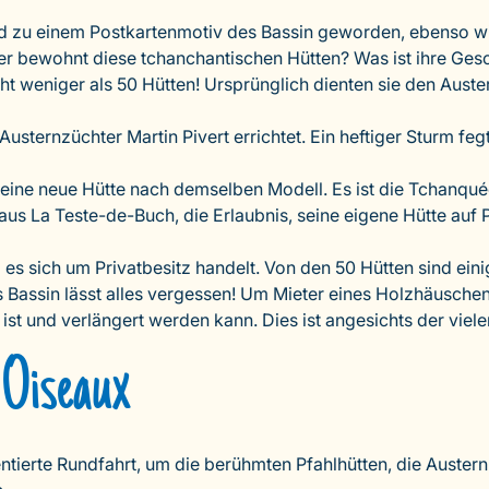
ind zu einem Postkartenmotiv des Bassin geworden, ebenso w
er bewohnt diese tchanchantischen Hütten? Was ist ihre Ges
nicht weniger als 50 Hütten! Ursprünglich dienten sie den Aus
usternzüchter Martin Pivert errichtet. Ein heftiger Sturm fe
eine neue Hütte nach demselben Modell. Es ist die Tchanquée
 aus La Teste-de-Buch, die Erlaubnis, seine eigene Hütte auf
a es sich um Privatbesitz handelt. Von den 50 Hütten sind ei
das Bassin lässt alles vergessen! Um Mieter eines Holzhäusc
ist und verlängert werden kann. Dies ist angesichts der viel
 Oiseaux
tierte Rundfahrt, um die berühmten Pfahlhütten, die Austern