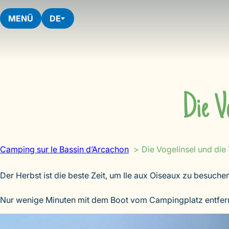
Skip
to
MENÜ
DE
content
Die V
Camping sur le Bassin d’Arcachon
Die Vogelinsel und di
Der Herbst ist die beste Zeit, um Ile aux Oiseaux zu besuc
Nur wenige Minuten mit dem Boot vom Campingplatz entfern