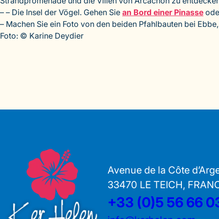
Strandpromenade und die Villen von Arcachon zu entdecken
– – Die Insel der Vögel. Gehen Sie
an Bord einer Pinasse
oder
– Machen Sie ein Foto von den beiden Pfahlbauten bei Ebbe,
Foto: © Karine Deydier
Avenue de la Côte d’Arg
33470 LE TEICH, FRAN
+33 (0)5 56 66 0