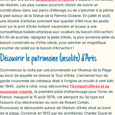
de résister. Les plus curieux pourront choisir de suivre un
ostréiculteur dans ses parcs d’élevage ou de s’adonner à la pêche
à pied autour de la Statue de la Femme Océane. En juillet et août,
une dizaine d’artistes prennent leur quartier d’été tous les jeudis
soir sur le port d’Arès invitant vacanciers et locaux à une
sympathique balade artistique aux couleurs du bassin d’Arcachon.
En fin de journée, rejoignez la jetée d’Arès, la plus ancienne jetée du
bassin construite au XVIIIe siècle, pour admirer un magnifique
coucher de soleil sur le bassin d’Arcachon !
Découvrir le patrimoine (insolite) d’Arès
Commencez la visite par une promenade sur l’Avenue de la Plage
au bout de laquelle se dresse la Tour d’Arès. L’ancienne tour de
garde couronnée de créneaux était à l’origine un moulin à vent bâti
en 1840. Juste à côté, vous découvrirez
l’Ovniport d’Arès et sa
soucoupe volante
, la première piste d’atterrissage pour Ovnis de
France. Inauguré le 15 août 1976, cet aéroport du 3e type est
l’oeuvre d’un électronicien du nom de Robert Cotten.
Poursuivez la découverte autour de l’Aérium d’Arès situé au bord
de la plage. Construit en 1913 par les architectes Charles Duval et