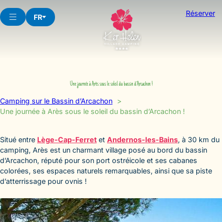
Aller
Réserver
au
FR
contenu
Une journée à Arès sous le soleil du bassin d’Arcachon !
Camping sur le Bassin d’Arcachon
Une journée à Arès sous le soleil du bassin d’Arcachon !
Situé entre
Lège-Cap-Ferret
et
Andernos-les-Bains
, à 30 km du
camping, Arès est un charmant village posé au bord du bassin
d’Arcachon, réputé pour son port ostréicole et ses cabanes
colorées, ses espaces naturels remarquables, ainsi que sa piste
d’atterrissage pour ovnis !