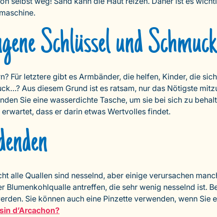
von selbst weg! Sand kann die Haut reizen. Daher ist es wich
hmaschine.
ngene Schlüssel und Schmuck
 Für letztere gibt es Armbänder, die helfen, Kinder, die sich
uck…? Aus diesem Grund ist es ratsam, nur das Nötigste mit
nden Sie eine wasserdichte Tasche, um sie bei sich zu behal
erwartet, dass er darin etwas Wertvolles findet.
adenden
cht alle Quallen sind nesselnd, aber einige verursachen manc
r Blumenkohlqualle antreffen, die sehr wenig nesselnd ist. 
rden. Sie können auch eine Pinzette verwenden, wenn Sie ei
sin d’Arcachon?