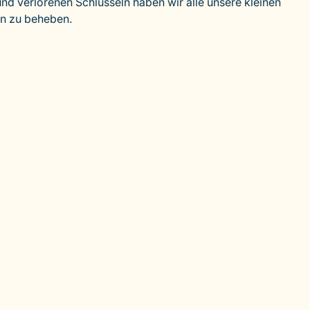
d verlorenen Schlüsseln haben wir alle unsere kleinen
en zu beheben.