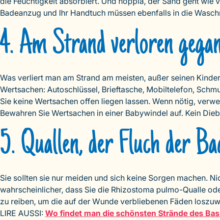
die Feuchtigkeit absorbiert. Und hoppla, der Sand geht wie 
Badeanzug und Ihr Handtuch müssen ebenfalls in die Wasc
4. Am Strand verloren gega
Was verliert man am Strand am meisten, außer seinen Kindern?
Wertsachen: Autoschlüssel, Brieftasche, Mobiltelefon, Schm
Sie keine Wertsachen offen liegen lassen. Wenn nötig, verwe
Bewahren Sie Wertsachen in einer Babywindel auf. Kein Dieb 
5. Quallen, der Fluch der B
Sie sollten sie nur meiden und sich keine Sorgen machen. Ni
wahrscheinlicher, dass Sie die Rhizostoma pulmo-Qualle ode
zu reiben, um die auf der Wunde verbliebenen Fäden loszuwe
LIRE AUSSI:
Wo findet man die schönsten Strände des Bas