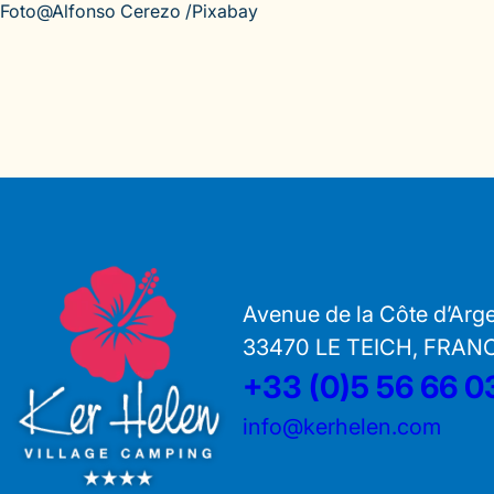
Foto@Alfonso Cerezo /Pixabay
Avenue de la Côte d’Arg
33470 LE TEICH, FRAN
+33 (0)5 56 66 0
info@kerhelen.com