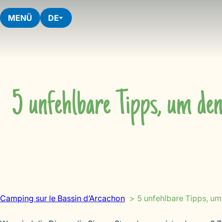
Skip
to
MENÜ
DE
content
5 unfehlbare Tipps, um de
Camping sur le Bassin d’Arcachon
5 unfehlbare Tipps, um