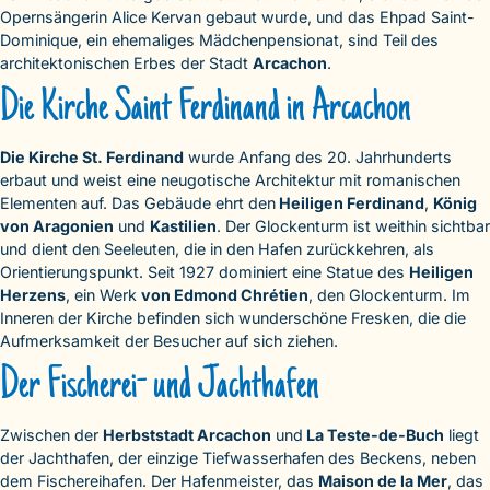
Opernsängerin Alice Kervan gebaut wurde, und das Ehpad Saint-
Dominique, ein ehemaliges Mädchenpensionat, sind Teil des
architektonischen Erbes der Stadt
Arcachon
.
Die Kirche Saint Ferdinand in Arcachon
Die Kirche St. Ferdinand
wurde Anfang des 20. Jahrhunderts
erbaut und weist eine neugotische Architektur mit romanischen
Elementen auf. Das Gebäude ehrt den
Heiligen Ferdinand
,
König
von Aragonien
und
Kastilien
. Der Glockenturm ist weithin sichtbar
und dient den Seeleuten, die in den Hafen zurückkehren, als
Orientierungspunkt. Seit 1927 dominiert eine Statue des
Heiligen
Herzens
, ein Werk
von Edmond Chrétien
, den Glockenturm. Im
Inneren der Kirche befinden sich wunderschöne Fresken, die die
Aufmerksamkeit der Besucher auf sich ziehen.
Der Fischerei- und Jachthafen
Zwischen der
Herbststadt Arcachon
und
La Teste-de-Buch
liegt
der Jachthafen, der einzige Tiefwasserhafen des Beckens, neben
dem Fischereihafen. Der Hafenmeister, das
Maison de la Mer
, das