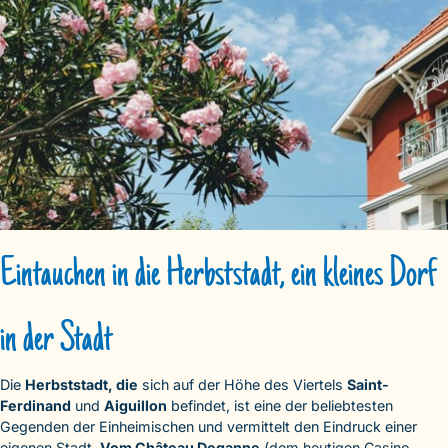
Eintauchen in die Herbststadt, ein kleines Dorf
in der Stadt
Die
Herbststadt, die
sich auf der Höhe des Viertels
Saint-
Ferdinand
und
Aiguillon
befindet, ist eine der beliebtesten
Gegenden der Einheimischen und vermittelt den Eindruck einer
eigenen Stadt.
Vom Château Deganne
(dem heutigen Casino