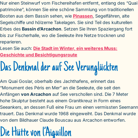
Nur einen Steinwurf vom Fischereihafen entfernt, entlang des “Quai
patrimoine”, können Sie eine schöne Sammlung von traditionellen
Booten aus dem Bassin sehen, wie
Pinassen
, Segelfähren, alte
Segelschiffe und hölzerne Takelagen. Sie sind Teil des kulturellen
Erbes des
Bassin d’Arcachon
. Setzen Sie Ihren Spaziergang fort
bis zur Fischerhalle, wo die Seeleute ihre Netze trocknen und
reparieren.
Lesen Sie auch:
Die Stadt im Winter, ein weiteres Muss:
Geschichte und Besichtigungsroute
Das Denkmal der auf See Verunglückten
Am Quai Goslar, oberhalb des Jachthafens, erinnert das
“Monument des Péris en Mer” an die Seeleute, die seit den
Anfängen
von Arcachon
auf See verschollen sind. Die 7 Meter
hohe Skulptur besteht aus einem Granitkreuz in Form eines
Seeankers, an dessen Fuß eine Frau um einen vermissten Seemann
trauert. Das Denkmal wurde 1968 eingeweiht. Das Denkmal wurde
von dem Bildhauer Claude Bouscau aus Arcachon entworfen.
Die Hütte von l’Aiguillon