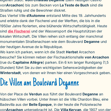
von
Arcachon
) bis zum Becken von
La Teste de Buch
sind die
Straßen ruhig und die Bewohner diskret.
Das Viertel Ville
d’Automne
entstand Mitte des 19. Jahrhunderts
und erlebte dank der Fischerei und der Werften, die bis in die
1950er Jahre florierten, eine blühende Wirtschaftstätigkeit. Heute
sind
die Fischerei
und der Wassersport die Hauptstützen der
lokalen Wirtschaft. Die Villen reihen sich entlang der manchmal
monumentalen Straßenachsen wie dem Boulevard
Deganne
und
der heutigen Avenue de la République.
Wo kann ich parken, wenn ich die Stadt
Herbst
Arcachon
besuche? Sie können neben der Fischauktionshalle
von Arcachon
(rue du
Capitaine Allègre
) parken. Ein 6 km langer Rundgang (1,5
Stunden) führt Sie zu den wichtigsten Sehenswürdigkeiten der
Winterstadt
, von denen wir Ihnen hier einen Vorgeschmack geben.
Die Villen am Boulevard Deganne
Von der Place de
Verdun
aus führt der Boulevard
Deganne
an
hübschen Villen vorbei. Unter ihnen ist die Villa Chardon Bleu, eine
Badevilla aus der
Belle Époque
, in der heute die Polizeiwache
von
Arcachon
untergebracht ist. Die
Villa Kervan
, die 1907 von der