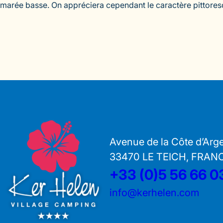
marée basse. On appréciera cependant le caractère pittoresqu
Avenue de la Côte d’Arg
33470 LE TEICH, FRAN
+33 (0)5 56 66 0
info@kerhelen.com