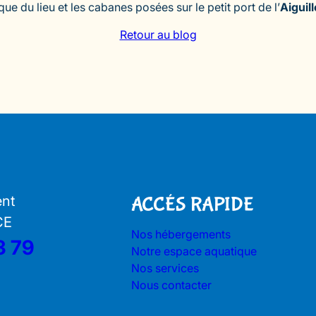
e du lieu et les cabanes posées sur le petit port de l’
Aiguil
Retour au blog
ent
ACCÉS RAPIDE
CE
Nos hébergements
3 79
Notre espace aquatique
Nos services
Nous contacter