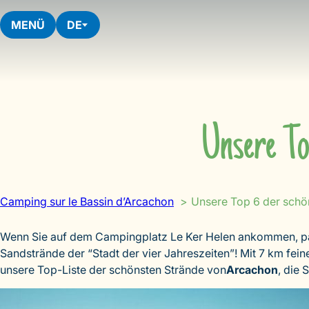
Skip
to
MENÜ
DE
content
Unsere To
Camping sur le Bassin d’Arcachon
Unsere Top 6 der schö
Wenn Sie auf dem Campingplatz Le Ker Helen ankommen, pa
Sandstrände der “Stadt der vier Jahreszeiten”! Mit 7 km fei
unsere Top-Liste der schönsten Strände von
Arcachon
, die