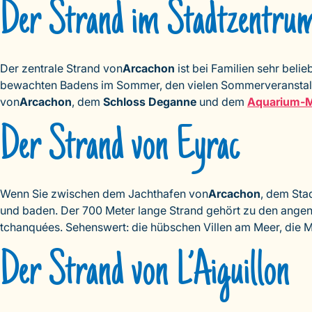
Der Strand im Stadtzentru
Der zentrale Strand von
Arcachon
ist bei Familien sehr beli
bewachten Badens im Sommer, den vielen Sommerveranstal
von
Arcachon
, dem
Schloss Deganne
und dem
Aquarium-
Der Strand von Eyrac
Wenn Sie zwischen dem Jachthafen von
Arcachon
, dem Sta
und baden. Der 700 Meter lange Strand gehört zu den angene
tchanquées. Sehenswert: die hübschen Villen am Meer, die 
Der Strand von L’Aiguillon