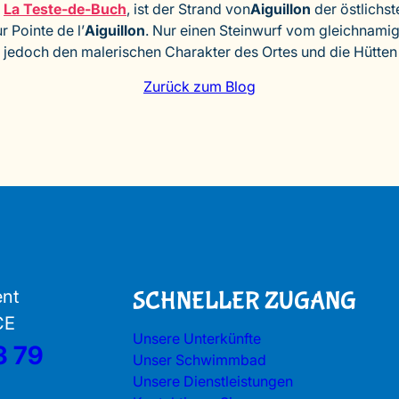
g
La Teste-de-Buch
, ist der Strand von
Aiguillon
der östlichst
 Pointe de l’
Aiguillon
. Nur einen Steinwurf vom gleichnamige
jedoch den malerischen Charakter des Ortes und die Hütten
Zurück zum Blog
ent
SCHNELLER ZUGANG
CE
Unsere Unterkünfte
3 79
Unser Schwimmbad
Unsere Dienstleistungen