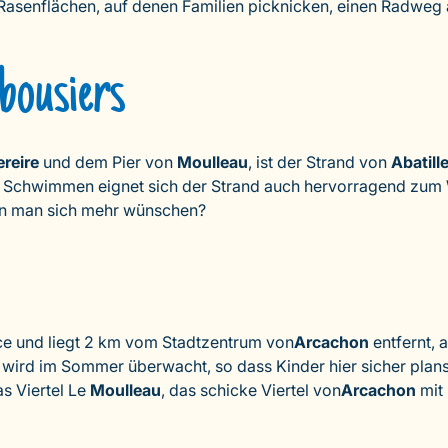
ße Rasenflächen, auf denen Familien picknicken, einen Rad
bousiers
ereire
und dem Pier von
Moulleau
, ist der Strand von
Abatill
 Schwimmen eignet sich der Strand auch hervorragend zum
nn man sich mehr wünschen?
nce und liegt 2 km vom Stadtzentrum von
Arcachon
entfernt, 
d wird im Sommer überwacht, so dass Kinder hier sicher pla
s Viertel Le
Moulleau
, das schicke Viertel von
Arcachon
mit 