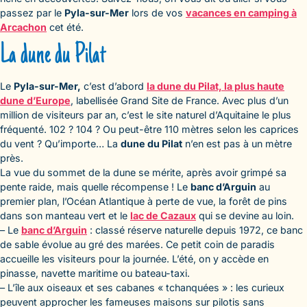
passez par le
Pyla-sur-Mer
lors de vos
vacances en camping à
Arcachon
cet été.
La dune du Pilat
Le
Pyla-sur-Mer,
c’est d’abord
la dune du Pilat, la plus haute
dune d’Europe
, labellisée Grand Site de France. Avec plus d’un
million de visiteurs par an, c’est le site naturel d’Aquitaine le plus
fréquenté. 102 ? 104 ? Ou peut-être 110 mètres selon les caprices
du vent ? Qu’importe… La
dune du Pilat
n’en est pas à un mètre
près.
La vue du sommet de la dune se mérite, après avoir grimpé sa
pente raide, mais quelle récompense ! Le
banc d’Arguin
au
premier plan, l’Océan Atlantique à perte de vue, la forêt de pins
dans son manteau vert et le
lac de Cazaux
qui se devine au loin.
– Le
banc d’Arguin
: classé réserve naturelle depuis 1972, ce banc
de sable évolue au gré des marées. Ce petit coin de paradis
accueille les visiteurs pour la journée. L’été, on y accède en
pinasse, navette maritime ou bateau-taxi.
– L’île aux oiseaux et ses cabanes « tchanquées » : les curieux
peuvent approcher les fameuses maisons sur pilotis sans