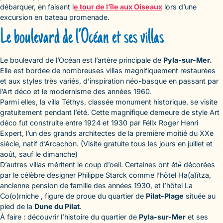
débarquer, en faisant l
e tour de l’île aux Oiseaux
lors d’une
excursion en bateau promenade.
Le boulevard de l’Océan et ses villas
Le boulevard de l’Océan est l’artère principale de
Pyla-sur-Mer.
Elle est bordée de nombreuses villas magnifiquement restaurées
et aux styles très variés, d’inspiration néo-basque en passant par
l’Art déco et le modernisme des années 1960.
Parmi elles, la villa Téthys, classée monument historique, se visite
gratuitement pendant l’été. Cette magnifique demeure de style Art
déco fut construite entre 1924 et 1930 par Félix Roger Henri
Expert, l’un des grands architectes de la première moitié du XXe
siècle, natif d’Arcachon. (Visite gratuite tous les jours en juillet et
août, sauf le dimanche)
D’autres villas méritent le coup d’oeil. Certaines ont été́ décorées
par le célèbre designer Philippe Starck comme l’hôtel Ha(a)ïtza,
ancienne pension de famille des années 1930, et l’hôtel La
Co(o)rniche , figure de proue du quartier de
Pilat-Plage
située au
pied de la
Dune du Pilat
.
À faire : découvrir l’histoire du quartier de
Pyla-sur-Mer
et ses