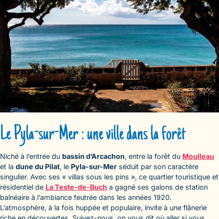
Le Pyla-sur-Mer : une ville dans la forêt
Niché à l’entrée du
bassin d’Arcachon
, entre la forêt du
Moulleau
et la
dune du Pilat
, le
Pyla-sur-Mer
séduit par son caractère
singulier. Avec ses « villas sous les pins », ce quartier touristique et
résidentiel de
La Teste-de-Buch
a gagné ses galons de station
balnéaire à l’ambiance feutrée dans les années 1920.
L’atmosphère, à la fois huppée et populaire, invite à une flânerie
riche en découvertes. Suivez-nous, on vous dit où aller si vous