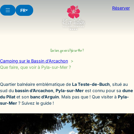
Aller
Réserver
au
FR
contenu
Que faire, que voir à Pyla-sur-Mer ?
Camping sur le Bassin d’Arcachon
Que faire, que voir à Pyla-sur-Mer ?
Quartier balnéaire emblématique de
La Teste-de-Buch
, situé au
sud du
bassin d’Arcachon
,
Pyla-sur-Mer
est connu pour sa
dune
du Pilat
et son
banc d’Arguin
. Mais pas que ! Que visiter à
Pyla-
sur-Mer
? Suivez le guide !