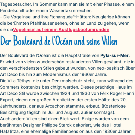
Tagesbesucher. Im Sommer kann man sie mit einer Pinasse, einem
Pendelschiff oder einem Wassertaxi erreichen.
– Die Vogelinsel und ihre “tchanquée”-Hütten: Neugierige können
die berühmten Pfahlhäuser sehen, ohne an Land zu gehen, wenn
sie die
Vogelinsel auf einem Ausflugsbootumrunden
.
Der Boulevard de l’Océan und seine Villen
Der Boulevard de l’Océan ist die Hauptstraße von
Pyla-sur-Mer.
Er wird von vielen wunderschön restaurierten Villen gesäumt, die in
den verschiedensten Stilen gebaut wurden, von neo-baskisch über
Art Deco bis hin zum Modernismus der 1960er Jahre.
Die Villa Téthys, die unter Denkmalschutz steht, kann während des
Sommers kostenlos besichtigt werden. Dieses prächtige Haus im
Art Deco Stil wurde zwischen 1924 und 1930 von Félix Roger Henri
Expert, einem der großen Architekten der ersten Hälfte des 20.
Jahrhunderts, der aus Arcachon stammte, erbaut. (Kostenlose
Besichtigung täglich im Juli und August, außer sonntags).
Auch andere Villen sind einen Blick wert. Einige wurden von dem
berühmten Designer Philippe Starck dekoriert, wie das Hotel
Ha(a)ïtza, eine ehemalige Familienpension aus den 1930er Jahren,