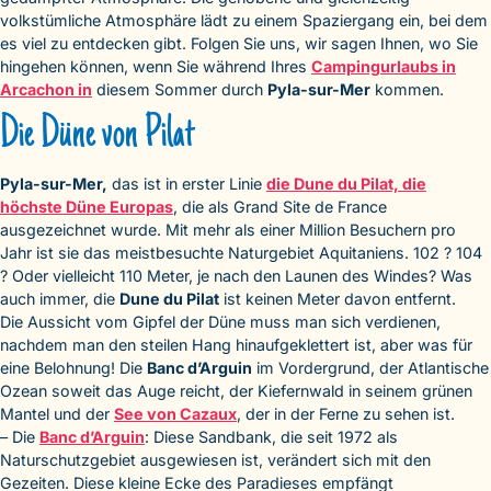
volkstümliche Atmosphäre lädt zu einem Spaziergang ein, bei dem
es viel zu entdecken gibt. Folgen Sie uns, wir sagen Ihnen, wo Sie
hingehen können, wenn Sie während Ihres
Campingurlaubs in
Arcachon in
diesem Sommer durch
Pyla-sur-Mer
kommen.
Die Düne von Pilat
Pyla-sur-Mer,
das ist in erster Linie
die Dune du Pilat, die
höchste Düne Europas
, die als Grand Site de France
ausgezeichnet wurde. Mit mehr als einer Million Besuchern pro
Jahr ist sie das meistbesuchte Naturgebiet Aquitaniens. 102 ? 104
? Oder vielleicht 110 Meter, je nach den Launen des Windes? Was
auch immer, die
Dune du Pilat
ist keinen Meter davon entfernt.
Die Aussicht vom Gipfel der Düne muss man sich verdienen,
nachdem man den steilen Hang hinaufgeklettert ist, aber was für
eine Belohnung! Die
Banc d’Arguin
im Vordergrund, der Atlantische
Ozean soweit das Auge reicht, der Kiefernwald in seinem grünen
Mantel und der
See von Cazaux
, der in der Ferne zu sehen ist.
– Die
Banc d’Arguin
: Diese Sandbank, die seit 1972 als
Naturschutzgebiet ausgewiesen ist, verändert sich mit den
Gezeiten. Diese kleine Ecke des Paradieses empfängt