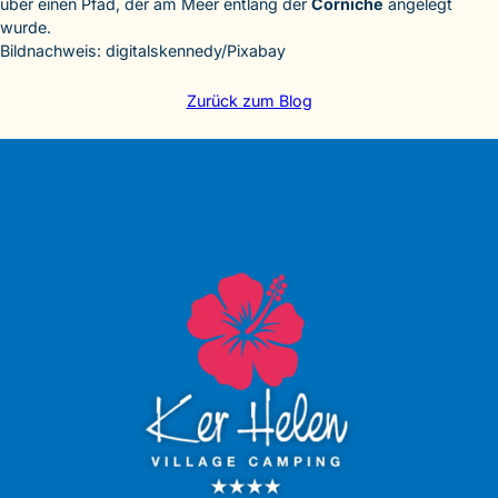
über einen Pfad, der am Meer entlang der
Corniche
angelegt
wurde.
Bildnachweis: digitalskennedy/Pixabay
Zurück zum Blog