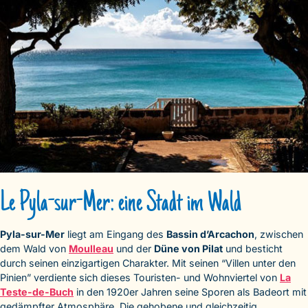
Le Pyla-sur-Mer: eine Stadt im Wald
Pyla-sur-Mer
liegt am Eingang des
Bassin d’Arcachon
, zwischen
dem Wald von
Moulleau
und der
Düne von Pilat
und besticht
durch seinen einzigartigen Charakter. Mit seinen “Villen unter den
Pinien” verdiente sich dieses Touristen- und Wohnviertel von
La
Teste-de-Buch
in den 1920er Jahren seine Sporen als Badeort mit
gedämpfter Atmosphäre. Die gehobene und gleichzeitig