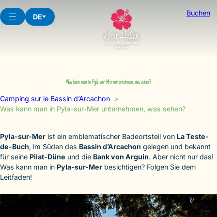
Skip
Buchen
to
DE
content
Was kann man in Pyla-sur-Mer unternehmen, was sehen?
Camping sur le Bassin d’Arcachon
Was kann man in Pyla-sur-Mer unternehmen, was sehen?
Pyla-sur-Mer
ist ein emblematischer Badeortsteil von
La Teste-
de-Buch
, im Süden des
Bassin d’Arcachon
gelegen und bekannt
für seine
Pilat-Düne
und die
Bank von Arguin
. Aber nicht nur das!
Was kann man in
Pyla-sur-Mer
besichtigen? Folgen Sie dem
Leitfaden!