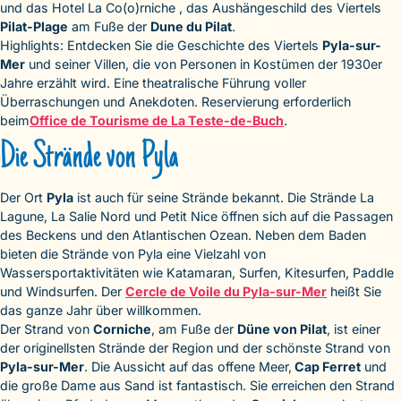
und das Hotel La Co(o)rniche , das Aushängeschild des Viertels
Pilat-Plage
am Fuße der
Dune du Pilat
.
Highlights: Entdecken Sie die Geschichte des Viertels
Pyla-sur-
Mer
und seiner Villen, die von Personen in Kostümen der 1930er
Jahre erzählt wird. Eine theatralische Führung voller
Überraschungen und Anekdoten. Reservierung erforderlich
beim
Office de Tourisme de La Teste-de-Buch
.
Die Strände von Pyla
Der Ort
Pyla
ist auch für seine Strände bekannt. Die Strände La
Lagune, La Salie Nord und Petit Nice öffnen sich auf die Passagen
des Beckens und den Atlantischen Ozean. Neben dem Baden
bieten die Strände von Pyla eine Vielzahl von
Wassersportaktivitäten wie Katamaran, Surfen, Kitesurfen, Paddle
und Windsurfen. Der
Cercle de Voile du Pyla-sur-Mer
heißt Sie
das ganze Jahr über willkommen.
Der Strand von
Corniche
, am Fuße der
Düne von Pilat
, ist einer
der originellsten Strände der Region und der schönste Strand von
Pyla-sur-Mer
. Die Aussicht auf das offene Meer,
Cap Ferret
und
die große Dame aus Sand ist fantastisch. Sie erreichen den Strand