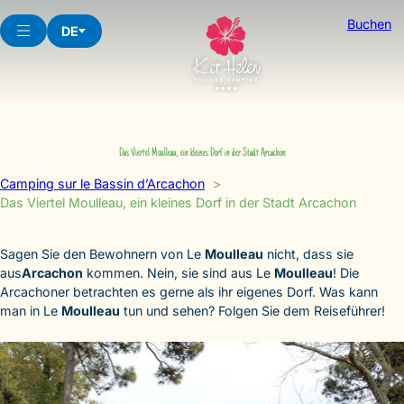
Skip
Buchen
to
DE
content
Das Viertel Moulleau, ein kleines Dorf in der Stadt Arcachon
Camping sur le Bassin d’Arcachon
Das Viertel Moulleau, ein kleines Dorf in der Stadt Arcachon
Sagen Sie den Bewohnern von Le
Moulleau
nicht, dass sie
aus
Arcachon
kommen. Nein, sie sind aus Le
Moulleau
! Die
Arcachoner betrachten es gerne als ihr eigenes Dorf. Was kann
man in Le
Moulleau
tun und sehen? Folgen Sie dem Reiseführer!