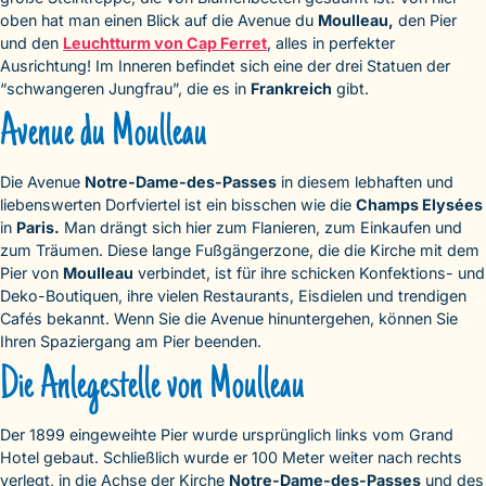
oben hat man einen Blick auf die Avenue du
Moulleau,
den Pier
und den
Leuchtturm von Cap Ferret
, alles in perfekter
Ausrichtung! Im Inneren befindet sich eine der drei Statuen der
“schwangeren Jungfrau”, die es in
Frankreich
gibt.
Avenue du Moulleau
Die Avenue
Notre-Dame-des-Passes
in diesem lebhaften und
liebenswerten Dorfviertel ist ein bisschen wie die
Champs Elysées
in
Paris.
Man drängt sich hier zum Flanieren, zum Einkaufen und
zum Träumen. Diese lange Fußgängerzone, die die Kirche mit dem
Pier von
Moulleau
verbindet, ist für ihre schicken Konfektions- und
Deko-Boutiquen, ihre vielen Restaurants, Eisdielen und trendigen
Cafés bekannt. Wenn Sie die Avenue hinuntergehen, können Sie
Ihren Spaziergang am Pier beenden.
Die Anlegestelle von Moulleau
Der 1899 eingeweihte Pier wurde ursprünglich links vom Grand
Hotel gebaut. Schließlich wurde er 100 Meter weiter nach rechts
verlegt, in die Achse der Kirche
Notre-Dame-des-Passes
und des