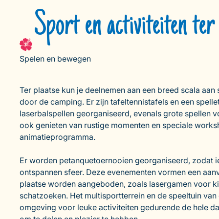
Sport en activiteiten ter
Spelen en bewegen
Ter plaatse kun je deelnemen aan een breed scala aan s
door de camping. Er zijn tafeltennistafels en een spell
laserbalspellen georganiseerd, evenals grote spellen vo
ook genieten van rustige momenten en speciale worksh
animatieprogramma.
Er worden petanquetoernooien georganiseerd, zodat 
ontspannen sfeer. Deze evenementen vormen een aanvull
plaatse worden aangeboden, zoals lasergamen voor ki
schatzoeken. Het multisportterrein en de speeltuin va
omgeving voor leuke activiteiten gedurende de hele d
om te delen en plezier te hebben.