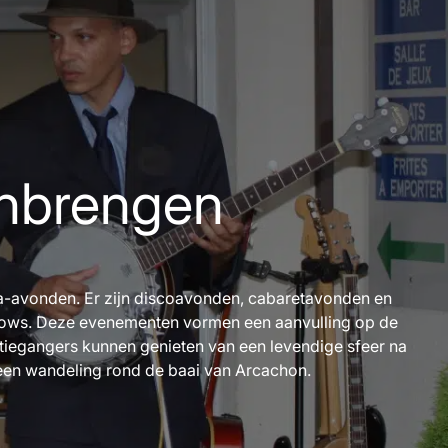
nbrengen
a-avonden. Er zijn discoavonden, cabaretavonden en
hows. Deze evenementen vormen een aanvulling op de
antiegangers kunnen genieten van een levendige sfeer na
een wandeling rond de baai van Arcachon.