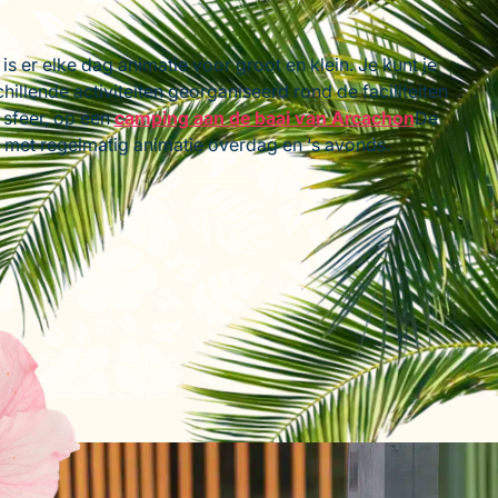
 er elke dag animatie voor groot en klein. Je kunt je
hillende activiteiten georganiseerd rond de faciliteiten
 sfeer, op een
camping aan de baai van Arcachon
De
, met regelmatig animatie overdag en ‘s avonds.