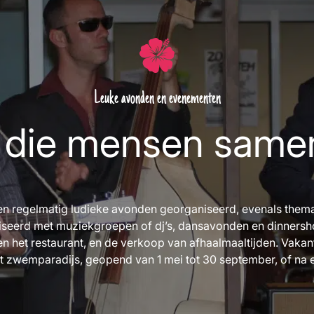
Leuke avonden en evenementen
 die mensen same
n regelmatig ludieke avonden georganiseerd, evenals them
iseerd met muziekgroepen of dj’s, dansavonden en dinners
r en het restaurant, en de verkoop van afhaalmaaltijden. Vak
 zwemparadijs, geopend van 1 mei tot 30 september, of na 