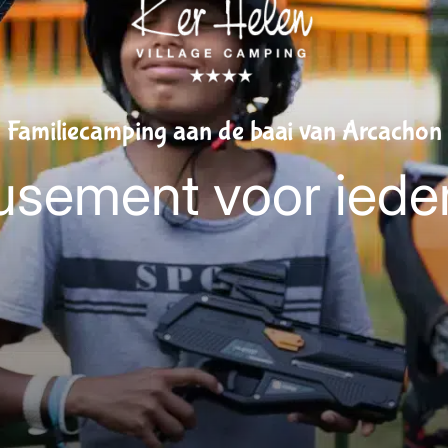
Familiecamping aan de baai van Arcachon
sement voor iede