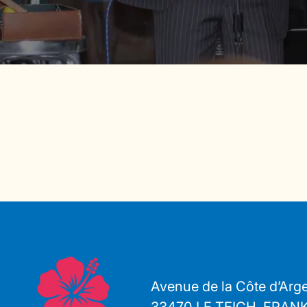
Avenue de la Côte d’Arg
33470 LE TEICH, FRAN