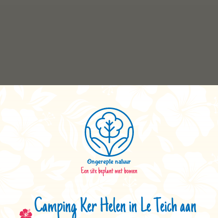
Ongerepte natuur
Een site beplant met bomen
Camping Ker Helen in Le Teich aan