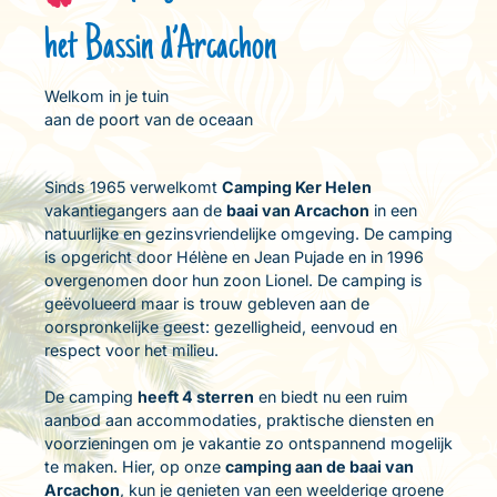
het Bassin d’Arcachon
Welkom in je tuin
aan de poort van de oceaan
Sinds 1965 verwelkomt
Camping Ker Helen
vakantiegangers aan de
baai van Arcachon
in een
natuurlijke en gezinsvriendelijke omgeving. De camping
is opgericht door Hélène en Jean Pujade en in 1996
overgenomen door hun zoon Lionel. De camping is
geëvolueerd maar is trouw gebleven aan de
oorspronkelijke geest: gezelligheid, eenvoud en
respect voor het milieu.
De camping
heeft 4 sterren
en biedt nu een ruim
aanbod aan accommodaties, praktische diensten en
voorzieningen om je vakantie zo ontspannend mogelijk
te maken. Hier, op onze
camping aan de baai van
Arcachon
, kun je genieten van een weelderige groene