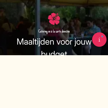
Catering en à la carte diensten
Maaltijden voor jouw
budget
Voor speciale groepsverblijven organiseert Camping Ker
Helen maaltijden die passen bij het budget van de groep. Er
zijn verschillende cateringmogelijkheden om aan ieders
wensen en behoeften te voldoen. Ter plaatse heeft de
camping een restaurant, een bar, een afhaalservice en een
kleine kruidenierswinkel. Voor groepen zijn er ook à la carte
diensten beschikbaar, zodat je je verblijf flexibel kunt
+33
organiseren.