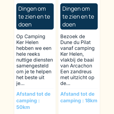
Dingen om
Dingen om
te zien en te
te zien en te
doen
doen
Op Camping
Bezoek de
Ker Helen
Dune du Pilat
hebben we een
vanaf camping
hele reeks
Ker Helen,
nuttige diensten
vlakbij de baai
samengesteld
van Arcachon
om je te helpen
Een zandreus
het beste uit
met uitzicht op
je…
de…
Afstand tot de
Afstand tot de
camping :
camping : 18km
50km