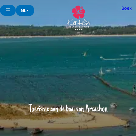
Skip
Boek
to
NL
content
Toerisme aan de baai van Arcachon