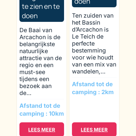
doen
te zien en te
doen
Ten zuiden van
het Bassin
d’Arcachon is
De Baai van
Le Teich de
Arcachon is de
perfecte
belangrijkste
bestemming
natuurlijke
voor wie houdt
attractie van de
van een mix van
regio en een
wandelen,…
must-see
tijdens een
Afstand tot de
bezoek aan
camping : 2km
de…
Afstand tot de
camping : 10km
LEES MEER
LEES MEER