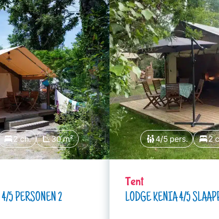
2 ch.
30 m²
4/5 pers.
2 c
Tent
4/5 PERSONEN 2
LODGE KENIA 4/5 SLAAP