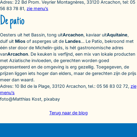
Adres: 22 Bd Prom. Veyrier Montagnères, 33120 Arcachon, tel: 05
56 83 78 81,
zie menu’s
De patio
Oesters uit het Bassin, tong uit
Arcachon
, kaviaar uit
Aquitaine
,
duif uit
Mios
of asperges uit de
Landes
… Le Patio, bekroond met
één ster door de Michelin-gids, is hét gastronomische adres
van
Arcachon
. De keuken is verfijnd, een mix van lokale producten
met Aziatische invloeden, de gerechten worden goed
gepresenteerd en de omgeving is erg gezellig. Toegegeven, de
prijzen liggen iets hoger dan elders, maar de gerechten zijn de prijs
meer dan waard.
Adres: 10 Bd de la Plage, 33120 Arcachon, tel.: 05 56 83 02 72,
zie
menu’s
foto@Matthias Kost, pixabay
Terug naar de blog