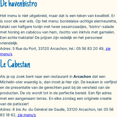
De havenbistro
Het menu is niet uitgebreid, maar dat is een teken van kwaliteit. Er
is voor elk wat wils. Op het menu: bordelaise-achtige eiermeurette,
tataki van halfgare tonijn met twee sesamzaadjes, ‘bistro’-salade
met honing en cabécou van ham, risotto van inktvis met garnalen.
Een echte traktatie! De prijzen zijn redelijk en het personeel
vriendelijk.
Adres: 5 Rue du Port, 33120 Arcachon, tel.: 05 56 83 20 49,
zie
menu’s
Le Cabestan
Als je op zoek bent naar een restaurant in
Arcachon
dat een
Michelin-ster waardig is, dan moet je hier zijn. De keuken is verfijnd
en de presentatie van de gerechten past bij de versheid van de
producten. De vis wordt tot in de perfectie bereid. Een fijn adres
met een aangenaam terras. En elke zondag een originele creatie
van de patissier!
Adres: 6 bis Av. du Général de Gaulle, 33120 Arcachon, tel: 05 56
83 18 62,
zie menu’s