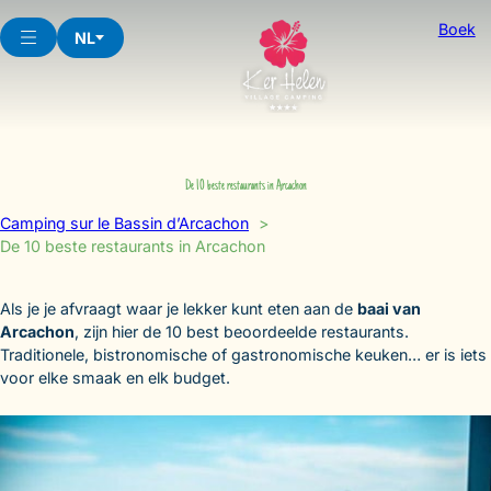
Skip
Boek
to
NL
content
De 10 beste restaurants in Arcachon
Camping sur le Bassin d’Arcachon
De 10 beste restaurants in Arcachon
Als je je afvraagt waar je lekker kunt eten aan de
baai van
Arcachon
, zijn hier de 10 best beoordeelde restaurants.
Traditionele, bistronomische of gastronomische keuken… er is iets
voor elke smaak en elk budget.