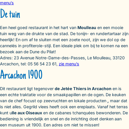
menu’s
De tuin
Een heel goed restaurant in het hart van
Moulleau
en een mooie
tuin weg van de drukte van de stad. De tonijn- en rundertartaar zijn
heerlijk! En om af te sluiten met een zoete noot, zijn we dol op de
cannelés in profiterole-stijl. Een ideale plek om bij te komen na een
bezoek aan de Dune du Pilat!
Adres: 23 Avenue Notre-Dame-des-Passes, Le Moulleau, 33120
Arcachon, tel: 05 56 54 23 61,
zie menu’s
Arcachon 1900
Dit restaurant ligt tegenover
de Jetée Thiers in Arcachon
en is
een echte traktatie voor de smaakpapillen en de ogen. De keuken
van de chef focust op zeevruchten en lokale producten
,
maar dat
is niet alles. Gegrild vlees heeft ook een ereplaats. Vanaf het terras
kunt u
Ile aux Oiseaux
en de cabanes tchanquées bewonderen. De
bediening is vriendelijk en snel en de inrichting doet denken aan
een museum uit 1900. Een adres om niet te missen!