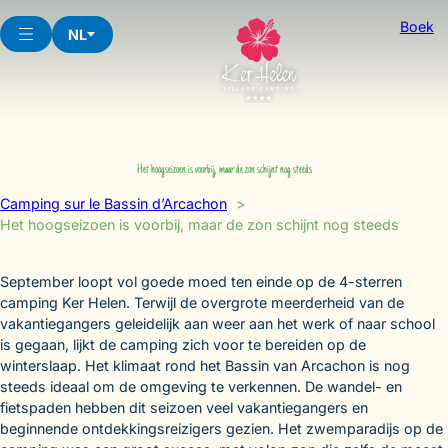
Skip
Boek
to
NL
content
Het hoogseizoen is voorbij, maar de zon schijnt nog steeds
Camping sur le Bassin d’Arcachon
Het hoogseizoen is voorbij, maar de zon schijnt nog steeds
September loopt vol goede moed ten einde op de 4-sterren
camping Ker Helen. Terwijl de overgrote meerderheid van de
vakantiegangers geleidelijk aan weer aan het werk of naar school
is gegaan, lijkt de camping zich voor te bereiden op de
winterslaap. Het klimaat rond het Bassin van Arcachon is nog
steeds ideaal om de omgeving te verkennen. De wandel- en
fietspaden hebben dit seizoen veel vakantiegangers en
beginnende ontdekkingsreizigers gezien. Het zwemparadijs op de