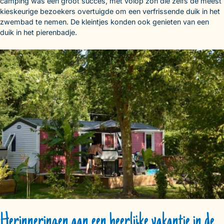
camping was een groot succes, met volop zon die zelfs de meest
kieskeurige bezoekers overtuigde om een verfrissende duik in het
zwembad te nemen. De kleintjes konden ook genieten van een
duik in het pierenbadje.
Herinneringen aan een heerlijke vakantie in de